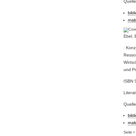
Quell
bibl
mab
Ebel,
: Kon
Resso
Wirtsc
und Pr
ISBN 9
Litera
Quell
bibl
mab
Seite
<