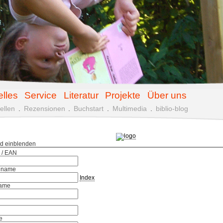
elles
Service
Literatur
Projekte
Über uns
ellen
.
Rezensionen
.
Buchstart
.
Multimedia
.
biblio-blog
ld einblenden
 / EAN
hname
Index
ame
e