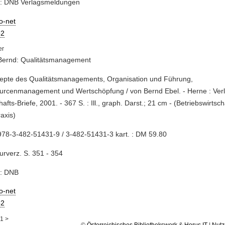
e: DNB Verlagsmeldungen
io-net
2
 Bernd: Qualitätsmanagement
zepte des Qualitätsmanagements, Organisation und Führung,
urcenmanagement und Wertschöpfung / von Bernd Ebel. - Herne : Ver
hafts-Briefe, 2001. - 367 S. : Ill., graph. Darst.; 21 cm - (Betriebswirtsc
axis)
78-3-482-51431-9 / 3-482-51431-3 kart. : DM 59.80
turverz. S. 351 - 354
e: DNB
io-net
2
1
>