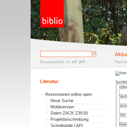
Aktu
aA
aA
Druckansicht
.
Fachst
aA
Literatur
Suchfe
ISBN
Rezensionen online open
Nac
Neue Suche
Vorn
Mobilversion
Daten ZACK Z39.50
Titel
Projektbeschreibung
Reih
Schnittstelle | API