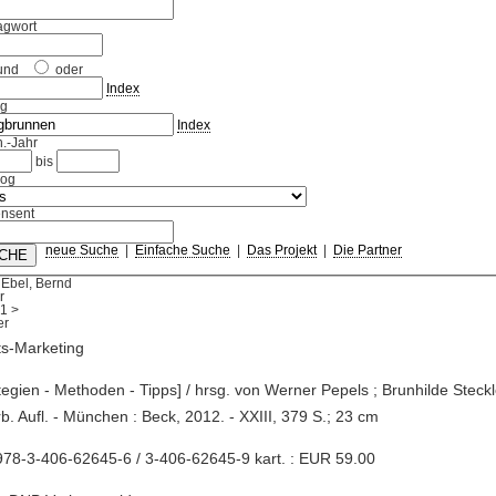
agwort
und
oder
Index
ag
Index
.-Jahr
bis
log
nsent
neue Suche
|
Einfache Suche
|
Das Projekt
|
Die Partner
 Ebel, Bernd
r
1
>
ts-Marketing
ategien - Methoden - Tipps] / hrsg. von Werner Pepels ; Brunhilde Steckler.
b. Aufl. - München : Beck, 2012. - XXIII, 379 S.; 23 cm
78-3-406-62645-6 / 3-406-62645-9 kart. : EUR 59.00