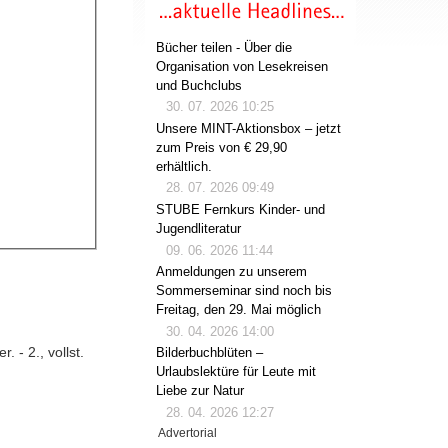
Bücher teilen - Über die
Organisation von Lesekreisen
und Buchclubs
30. 07. 2026 10:25
Unsere MINT-Aktionsbox – jetzt
zum Preis von € 29,90
erhältlich.
28. 07. 2026 09:49
STUBE Fernkurs Kinder- und
Jugendliteratur
09. 06. 2026 11:44
Anmeldungen zu unserem
Sommerseminar sind noch bis
Freitag, den 29. Mai möglich
30. 04. 2026 14:00
 - 2., vollst.
Bilderbuchblüten –
Urlaubslektüre für Leute mit
Liebe zur Natur
28. 04. 2026 12:27
Advertorial