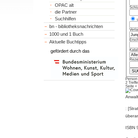
OPAC alt
Schl
die Partner
Suchhilfen
bn - bibliotheksnachrichten
Verl
1000 und 1 Buch
Ersch
Aktuelle Buchtipps
Kata
gefördert durch das
Reze
Person
2 Treffe
Seite
<
Anwal
: [Str
überar
ISBN 9