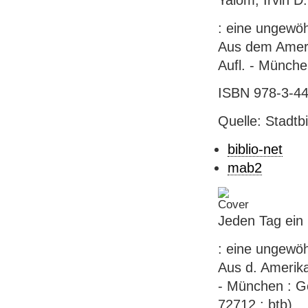
: eine ungewöh
Aus dem Ameri
Aufl. - München
ISBN 978-3-44
Quelle: Stadtb
biblio-net
mab2
Jeden Tag ein
: eine ungewöh
Aus d. Amerika
- München : G
72712 : btb)