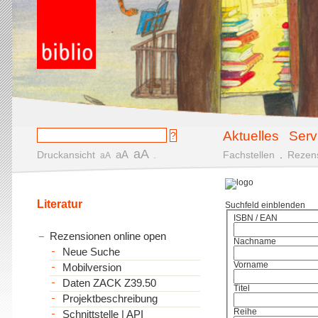
Aktuelles
Serv
aA
aA
Druckansicht
.
Fachstellen
.
Rezen
aA
Literatur
Suchfeld einblenden
ISBN / EAN
Rezensionen online open
Nachname
Neue Suche
Vorname
Mobilversion
Daten ZACK Z39.50
Titel
Projektbeschreibung
Reihe
Schnittstelle | API