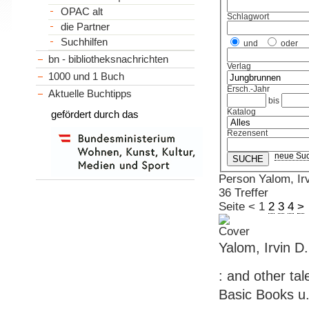
OPAC alt
Schlagwort
die Partner
Suchhilfen
und
oder
bn - bibliotheksnachrichten
Verlag
1000 und 1 Buch
Ersch.-Jahr
Aktuelle Buchtipps
bis
Katalog
gefördert durch das
Rezensent
neue Su
Person Yalom, Irv
36 Treffer
Seite
<
1
2
3
4
>
Yalom, Irvin D
: and other tal
Basic Books u.