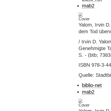
mab2
Yalom, Irvin D
dem Tod überw
/ Irvin D. Yal
Genehmigte Ta
S. - (btb; 7383
ISBN 978-3-44
Quelle: Stadtbi
biblio-net
mab2
Yalom, Irvin D