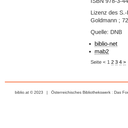
ISBN 978-3-44
Lizenz des S.-
Goldmann ; 7
Quelle: DNB
biblio-net
mab2
Seite
<
1
2
3
4
>
biblio.at © 2023 | Österreichisches Bibliothekswerk : Das F