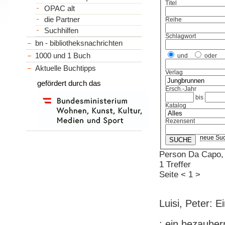
Titel
OPAC alt
die Partner
Reihe
Suchhilfen
Schlagwort
bn - bibliotheksnachrichten
1000 und 1 Buch
und
oder
Aktuelle Buchtipps
Verlag
gefördert durch das
Ersch.-Jahr
bis
Katalog
Rezensent
neue Su
Person Da Capo, 
1 Treffer
Seite
<
1
>
Luisi, Peter:
: ein bezauber