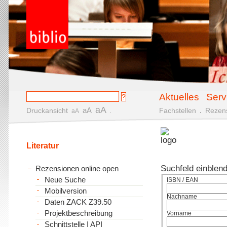
Aktuelles
Serv
aA
aA
Druckansicht
.
Fachstellen
.
Rezen
aA
Literatur
Suchfeld einblen
Rezensionen online open
Neue Suche
ISBN / EAN
Mobilversion
Nachname
Daten ZACK Z39.50
Projektbeschreibung
Vorname
Schnittstelle | API