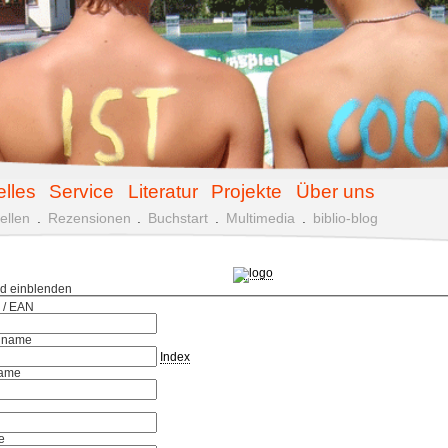
elles
Service
Literatur
Projekte
Über uns
ellen
.
Rezensionen
.
Buchstart
.
Multimedia
.
biblio-blog
ld einblenden
 / EAN
hname
Index
ame
e