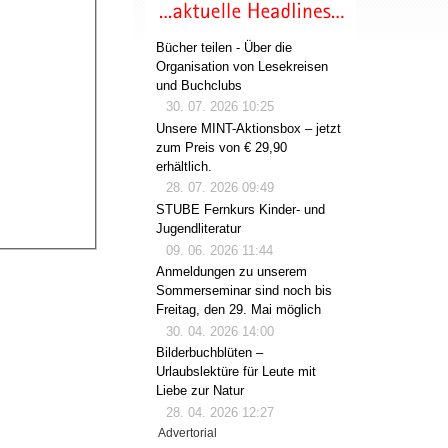
Bücher teilen - Über die
Organisation von Lesekreisen
und Buchclubs
30. 07. 2026 10:25
Unsere MINT-Aktionsbox – jetzt
zum Preis von € 29,90
erhältlich.
28. 07. 2026 09:49
STUBE Fernkurs Kinder- und
Jugendliteratur
09. 06. 2026 11:44
Anmeldungen zu unserem
Sommerseminar sind noch bis
Freitag, den 29. Mai möglich
30. 04. 2026 14:00
Bilderbuchblüten –
Urlaubslektüre für Leute mit
Liebe zur Natur
28. 04. 2026 12:27
Advertorial