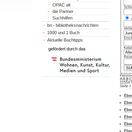
OPAC alt
Schl
die Partner
Suchhilfen
bn - bibliotheksnachrichten
Verl
1000 und 1 Buch
Ersch
Aktuelle Buchtipps
Kata
gefördert durch das
Reze
Person
A
Ä
B
11554 T
Seite
<
Eber
Eber
Eber
Eber
Eber
Eber