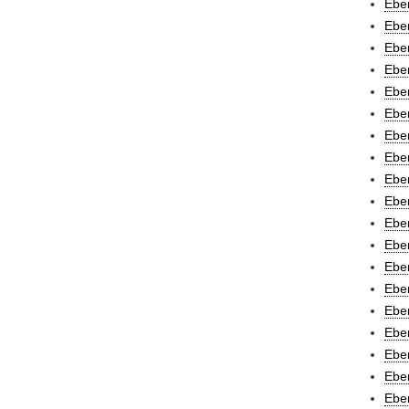
Eber
Eber
Eber
Eber
Eber
Eber
Eber
Eber
Eber
Eber
Eber
Eber
Eber
Eber
Eber
Eber
Eber
Eber
Eber