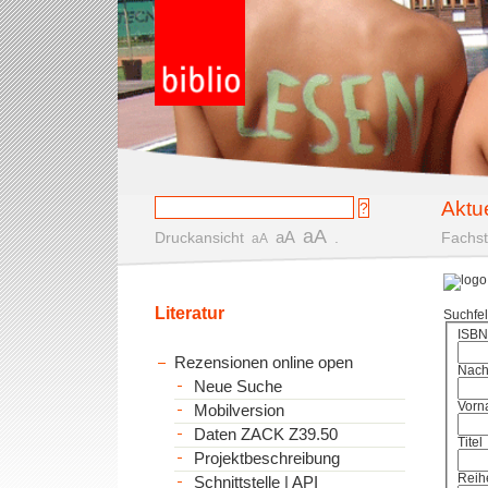
Aktu
aA
aA
Druckansicht
.
Fachst
aA
Literatur
Suchfe
ISBN
Rezensionen online open
Nac
Neue Suche
Vorn
Mobilversion
Daten ZACK Z39.50
Titel
Projektbeschreibung
Reih
Schnittstelle | API