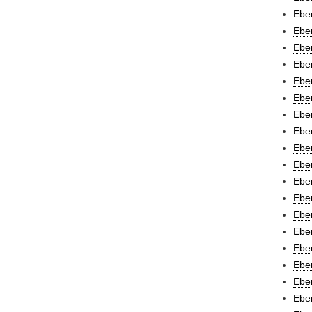
Eber
Eber
Eber
Eber
Eber
Ebe
Eber
Eber
Eber
Eber
Eber
Eber
Ebe
Eber
Eber
Eber
Eber
Eber