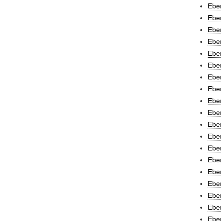
Eber
Eber
Eber
Eber
Eber
Eber
Eber
Eber
Eber
Eber
Eber
Eber
Eber
Eber
Eber
Eber
Eber
Eber
Eber