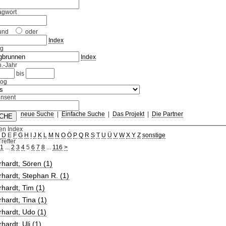
agwort
und
oder
Index
ag
Index
.-Jahr
bis
log
nsent
neue Suche
|
Einfache Suche
|
Das Projekt
|
Die Partner
en Index
C
D
E
F
G
H
I
J
K
L
M
N
O
Ö
P
Q
R
S
T
U
Ü
V
W
X
Y
Z
sonstige
reffer
1
...
2
3
4
5
6
7
8
...
116
>
hardt, Sören (1)
hardt, Stephan R. (1)
hardt, Tim (1)
hardt, Tina (1)
hardt, Udo (1)
hardt, Uli (1)