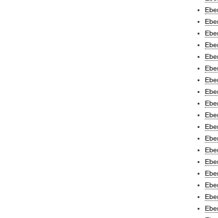
Eber
Eber
Eber
Eber
Eber
Eber
Eber
Eber
Eber
Eber
Eber
Eber
Eber
Eber
Eber
Eber
Eber
Eber