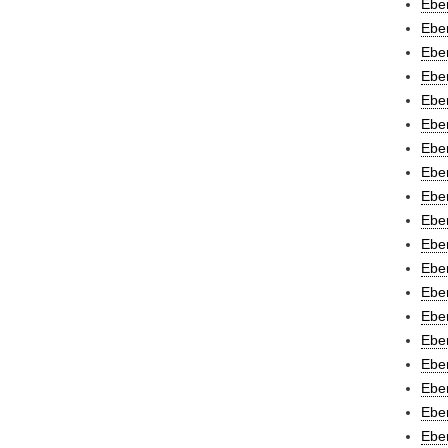
Eber
Eber
Eber
Eber
Eber
Eber
Eber
Ebe
Eber
Eber
Eber
Eber
Eber
Eber
Eber
Eber
Eber
Eber
Eber