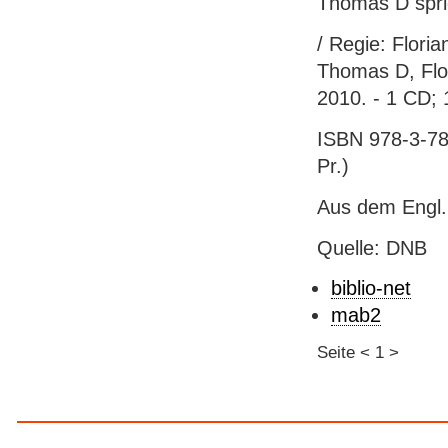
Thomas D spric
/ Regie: Flori
Thomas D, Flor
2010. - 1 CD;
ISBN 978-3-785
Pr.)
Aus dem Engl.
Quelle: DNB
biblio-net
mab2
Seite
<
1
>