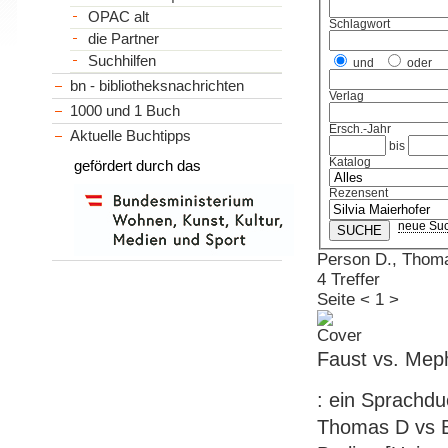
OPAC alt
Schlagwort
die Partner
Suchhilfen
und
oder
bn - bibliotheksnachrichten
Verlag
1000 und 1 Buch
Ersch.-Jahr
Aktuelle Buchtipps
bis
Katalog
gefördert durch das
Rezensent
neue Su
Person D., Thom
4 Treffer
Seite
<
1
>
Faust vs. Mep
: ein Sprachdu
Thomas D vs Be