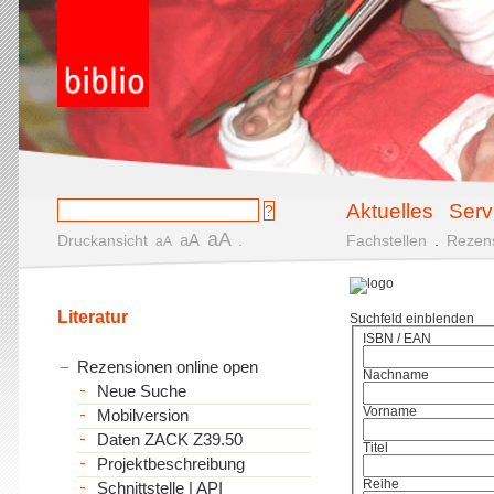
Aktuelles
Serv
aA
aA
Druckansicht
.
Fachstellen
.
Rezen
aA
Literatur
Suchfeld einblenden
ISBN / EAN
Rezensionen online open
Nachname
Neue Suche
Vorname
Mobilversion
Daten ZACK Z39.50
Titel
Projektbeschreibung
Reihe
Schnittstelle | API