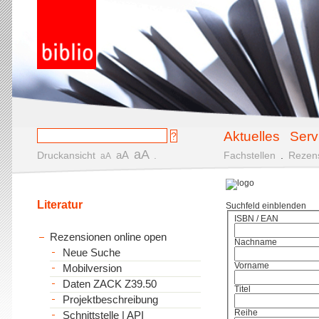
Aktuelles
Serv
aA
aA
Druckansicht
.
Fachstellen
.
Rezen
aA
Literatur
Suchfeld einblenden
ISBN / EAN
Rezensionen online open
Nachname
Neue Suche
Vorname
Mobilversion
Daten ZACK Z39.50
Titel
Projektbeschreibung
Reihe
Schnittstelle | API