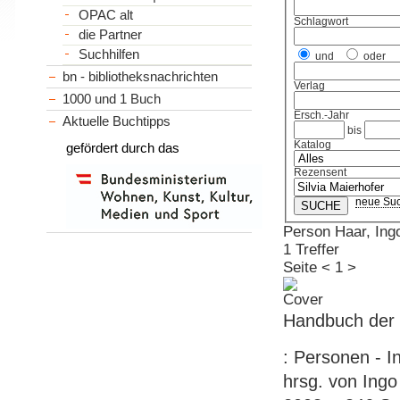
OPAC alt
Schlagwort
die Partner
Suchhilfen
und
oder
bn - bibliotheksnachrichten
Verlag
1000 und 1 Buch
Ersch.-Jahr
Aktuelle Buchtipps
bis
Katalog
gefördert durch das
Rezensent
neue Su
Person Haar, Ingo
1 Treffer
Seite
<
1
>
Handbuch der 
: Personen - I
hrsg. von Ingo