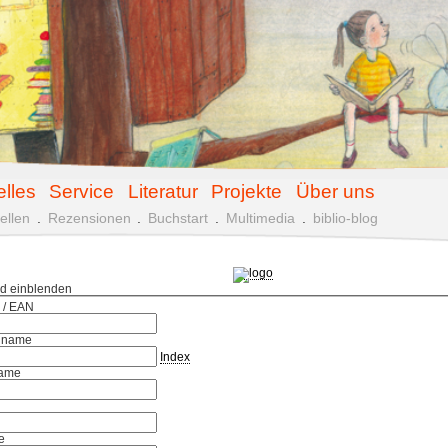
elles
Service
Literatur
Projekte
Über uns
ellen
.
Rezensionen
.
Buchstart
.
Multimedia
.
biblio-blog
ld einblenden
 / EAN
hname
Index
ame
e