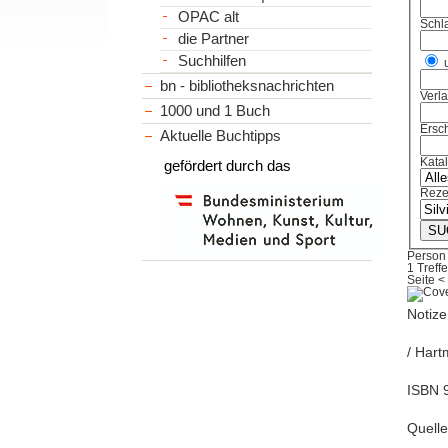
OPAC alt
Schl
die Partner
Suchhilfen
bn - bibliotheksnachrichten
Verl
1000 und 1 Buch
Ersch
Aktuelle Buchtipps
Kata
gefördert durch das
Reze
Person
1 Treffe
Seite
<
Notize
/ Hart
ISBN 9
Quell