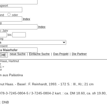
agwort
und
oder
Index
ag
Index
.-Jahr
bis
log
nsent
neue Suche
|
Einfache Suche
|
Das Projekt
|
Die Partner
 Haas, Hartmut
r
1
>
n aus Palästina
mut Haas. - Basel : F. Reinhardt, 1993. - 172 S. : Ill., Kt.; 21 cm
78-3-7245-0804-5 / 3-7245-0804-2 kart. : ca. DM 18.60, ca. sfr 19.80,
e: DNB