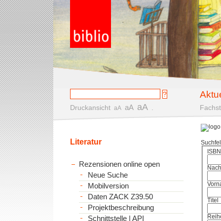
Aktu
aA
aA
Druckansicht
.
Fachst
aA
Literatur
Suchfe
ISBN
Rezensionen online open
Nac
Neue Suche
Vorn
Mobilversion
Daten ZACK Z39.50
Titel
Projektbeschreibung
Reih
Schnittstelle | API