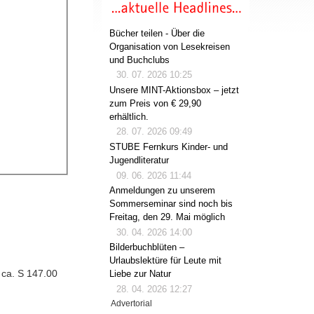
Bücher teilen - Über die
Organisation von Lesekreisen
und Buchclubs
30. 07. 2026 10:25
Unsere MINT-Aktionsbox – jetzt
zum Preis von € 29,90
erhältlich.
28. 07. 2026 09:49
STUBE Fernkurs Kinder- und
Jugendliteratur
09. 06. 2026 11:44
Anmeldungen zu unserem
Sommerseminar sind noch bis
Freitag, den 29. Mai möglich
30. 04. 2026 14:00
Bilderbuchblüten –
Urlaubslektüre für Leute mit
 ca. S 147.00
Liebe zur Natur
28. 04. 2026 12:27
Advertorial