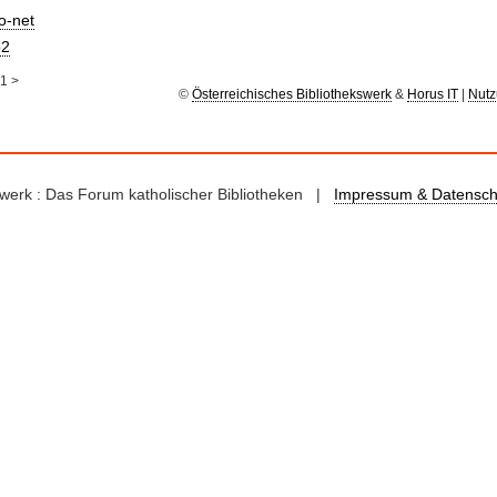
io-net
2
1
>
©
Österreichisches Bibliothekswerk
&
Horus IT
|
Nutz
kswerk : Das Forum katholischer Bibliotheken |
Impressum & Datensch