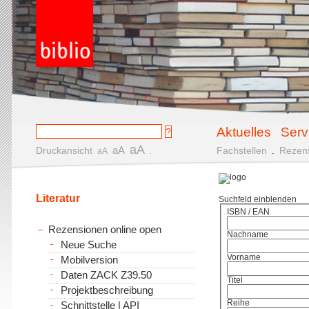
Aktuelles
Serv
aA
aA
Druckansicht
.
Fachstellen
.
Rezen
aA
Literatur
Suchfeld einblenden
ISBN / EAN
Rezensionen online open
Nachname
Neue Suche
Vorname
Mobilversion
Daten ZACK Z39.50
Titel
Projektbeschreibung
Reihe
Schnittstelle | API