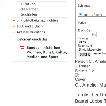
OPAC alt
Schlagwort
die Partner
Suchhilfen
und
oder
bn - bibliotheksnachrichten
Verlag
1000 und 1 Buch
Ersch.-Jahr
Aktuelle Buchtipps
bis
Katalog
gefördert durch das
Rezensent
neue Su
Person C., Ameli
1 Treffer
Seite
<
1
>
C., Amelie: M
: erotischer Ro
Bastei Lübbe T