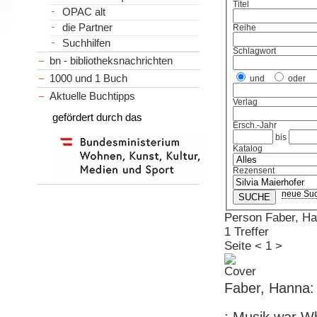
Titel
OPAC alt
die Partner
Reihe
Suchhilfen
Schlagwort
bn - bibliotheksnachrichten
1000 und 1 Buch
und
oder
Aktuelle Buchtipps
Verlag
gefördert durch das
Ersch.-Jahr
bis
Katalog
Rezensent
neue Su
Person Faber, H
1 Treffer
Seite
<
1
>
Faber, Hanna: