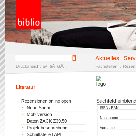
Aktuelles
Serv
aA
aA
Druckansicht
.
Fachstellen
.
Rezen
aA
Literatur
Suchfeld einblen
Rezensionen online open
Neue Suche
ISBN / EAN
Mobilversion
Nachname
Daten ZACK Z39.50
Projektbeschreibung
Vorname
Schnittstelle | API