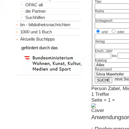
Titel
OPAC alt
die Partner
Reihe
Suchhilfen
Schlagwort
bn - bibliotheksnachrichten
1000 und 1 Buch
und
oder
Aktuelle Buchtipps
Verlag
gefördert durch das
Ersch.-Jahr
bis
Katalog
Rezensent
neue Su
Person Zabel, Mi
1 Treffer
Seite
<
1
>
Anwendungsorie