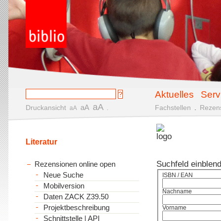
Aktuelles
Serv
aA
aA
Druckansicht
.
Fachstellen
.
Rezen
aA
Literatur
Suchfeld einblen
Rezensionen online open
Neue Suche
ISBN / EAN
Mobilversion
Nachname
Daten ZACK Z39.50
Projektbeschreibung
Vorname
Schnittstelle | API