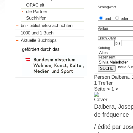
OPAC alt
Schlagwort
die Partner
Suchhilfen
und
oder
bn - bibliotheksnachrichten
Verlag
1000 und 1 Buch
Ersch.-Jahr
Aktuelle Buchtipps
bis
Katalog
gefördert durch das
Rezensent
neue Su
Person Dalbera, 
1 Treffer
Seite
<
1
>
Dalbera, Josep
de fréquence
/ édité par Jo