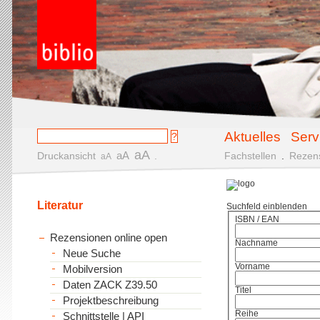
Aktuelles
Serv
aA
aA
Druckansicht
.
Fachstellen
.
Rezen
aA
Literatur
Suchfeld einblenden
ISBN / EAN
Rezensionen online open
Nachname
Neue Suche
Vorname
Mobilversion
Daten ZACK Z39.50
Titel
Projektbeschreibung
Reihe
Schnittstelle | API