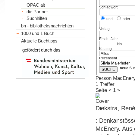
OPAC alt
Schlagwort
die Partner
Suchhilfen
und
oder
bn - bibliotheksnachrichten
Verlag
1000 und 1 Buch
Ersch.-Jahr
Aktuelle Buchtipps
bis
Katalog
gefördert durch das
Rezensent
neue Su
Person MacEnery
1 Treffer
Seite
<
1
>
Diekstra, René
: Denkanstösse
McEnery. Aus d