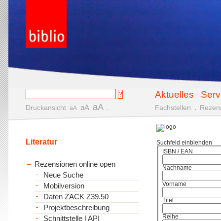
Aktuelles
Serv
aA
aA
Druckansicht
.
Fachstellen
.
Rezen
aA
Literatur
Suchfeld einblenden
ISBN / EAN
Rezensionen online open
Nachname
Neue Suche
Vorname
Mobilversion
Daten ZACK Z39.50
Titel
Projektbeschreibung
Reihe
Schnittstelle | API