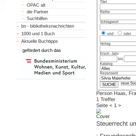
Titel
OPAC alt
die Partner
Reihe
Suchhilfen
Schlagwort
bn - bibliotheksnachrichten
1000 und 1 Buch
und
oder
Aktuelle Buchtipps
Verlag
gefördert durch das
Ersch.-Jahr
bis
Katalog
Rezensent
neue Su
Person Haas, Fra
1 Treffer
Seite
<
1
>
Steuerrecht un