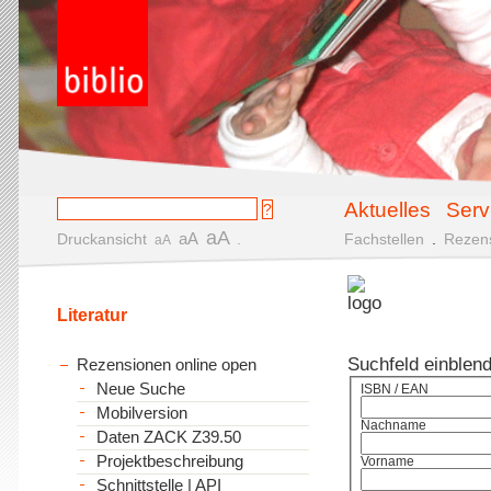
Aktuelles
Serv
aA
aA
Druckansicht
.
Fachstellen
.
Rezen
aA
Literatur
Suchfeld einblen
Rezensionen online open
Neue Suche
ISBN / EAN
Mobilversion
Nachname
Daten ZACK Z39.50
Projektbeschreibung
Vorname
Schnittstelle | API