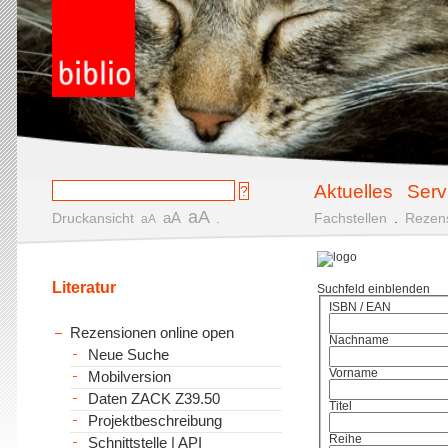
Aktuelles
Serv
aA
aA
Druckansicht
.
Fachstellen
.
Rezen
aA
Literatur
Suchfeld einblenden
ISBN / EAN
Rezensionen online open
Nachname
Neue Suche
Vorname
Mobilversion
Daten ZACK Z39.50
Titel
Projektbeschreibung
Reihe
Schnittstelle | API