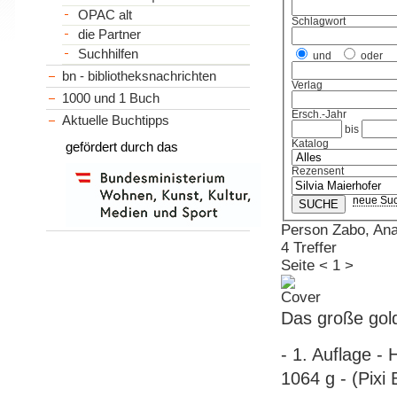
OPAC alt
Schlagwort
die Partner
Suchhilfen
und
oder
bn - bibliotheksnachrichten
Verlag
1000 und 1 Buch
Ersch.-Jahr
Aktuelle Buchtipps
bis
Katalog
gefördert durch das
Rezensent
neue Su
Person Zabo, An
4 Treffer
Seite
<
1
>
Das große gol
- 1. Auflage -
1064 g - (Pixi