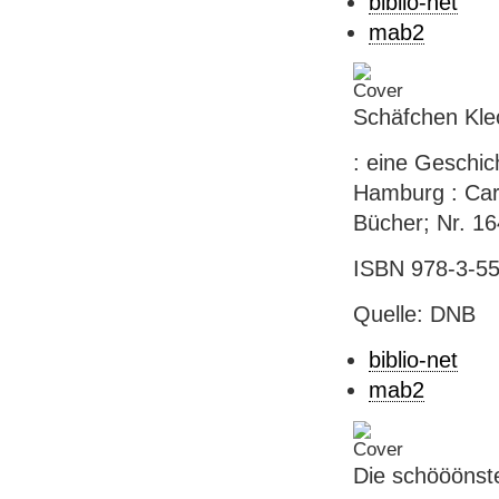
biblio-net
mab2
Schäfchen Kle
: eine Geschic
Hamburg : Carls
Bücher; Nr. 16
ISBN 978-3-55
Quelle: DNB
biblio-net
mab2
Die schööönst