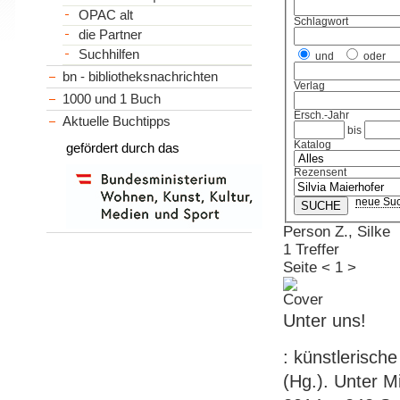
OPAC alt
Schlagwort
die Partner
Suchhilfen
und
oder
bn - bibliotheksnachrichten
Verlag
1000 und 1 Buch
Ersch.-Jahr
Aktuelle Buchtipps
bis
Katalog
gefördert durch das
Rezensent
neue Su
Person Z., Silke
1 Treffer
Seite
<
1
>
Unter uns!
: künstlerisch
(Hg.). Unter Mi