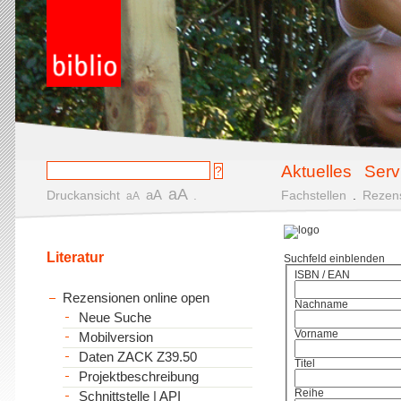
Aktuelles
Serv
aA
aA
Druckansicht
.
Fachstellen
.
Rezen
aA
Literatur
Suchfeld einblenden
ISBN / EAN
Rezensionen online open
Nachname
Neue Suche
Vorname
Mobilversion
Daten ZACK Z39.50
Titel
Projektbeschreibung
Reihe
Schnittstelle | API