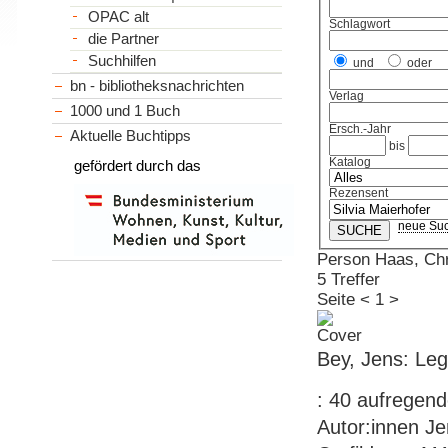
OPAC alt
Schlagwort
die Partner
Suchhilfen
und
oder
bn - bibliotheksnachrichten
Verlag
1000 und 1 Buch
Ersch.-Jahr
Aktuelle Buchtipps
bis
Katalog
gefördert durch das
Rezensent
neue Su
Person Haas, Chr
5 Treffer
Seite
<
1
>
Bey, Jens: Le
: 40 aufregend
Autor:innen Jen