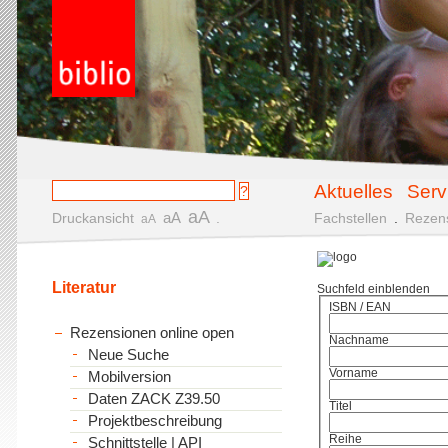
Aktuelles
Serv
aA
aA
Druckansicht
.
Fachstellen
.
Rezen
aA
Literatur
Suchfeld einblenden
ISBN / EAN
Rezensionen online open
Nachname
Neue Suche
Vorname
Mobilversion
Daten ZACK Z39.50
Titel
Projektbeschreibung
Reihe
Schnittstelle | API