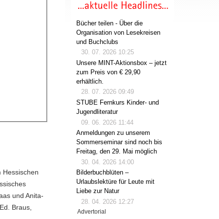
Bücher teilen - Über die
Organisation von Lesekreisen
und Buchclubs
30. 07. 2026 10:25
Unsere MINT-Aktionsbox – jetzt
zum Preis von € 29,90
erhältlich.
28. 07. 2026 09:49
STUBE Fernkurs Kinder- und
Jugendliteratur
09. 06. 2026 11:44
Anmeldungen zu unserem
Sommerseminar sind noch bis
Freitag, den 29. Mai möglich
30. 04. 2026 14:00
im Hessischen
Bilderbuchblüten –
Urlaubslektüre für Leute mit
ssisches
Liebe zur Natur
aas und Anita-
28. 04. 2026 12:27
 Ed. Braus,
Advertorial