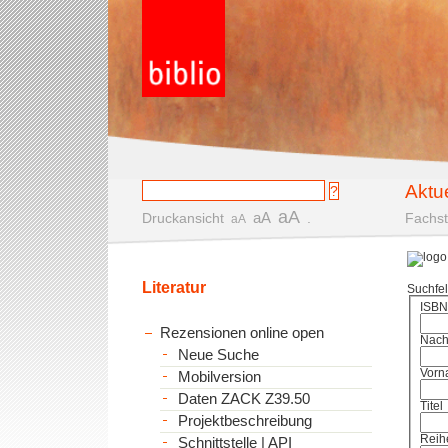
Aktu
aA
aA
Druckansicht
.
Fachst
aA
Literatur
Suchfe
ISBN
Rezensionen online open
Nac
Neue Suche
Vorn
Mobilversion
Daten ZACK Z39.50
Titel
Projektbeschreibung
Reih
Schnittstelle | API