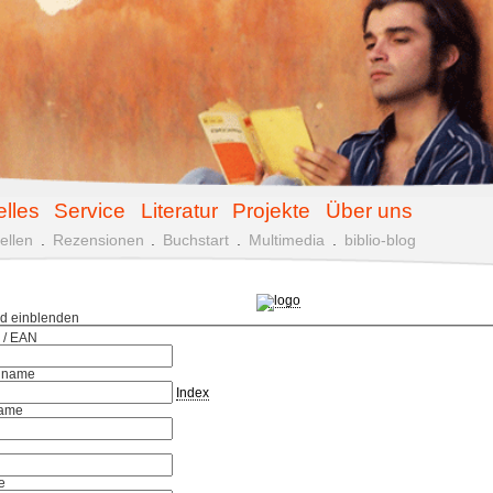
elles
Service
Literatur
Projekte
Über uns
ellen
.
Rezensionen
.
Buchstart
.
Multimedia
.
biblio-blog
ld einblenden
 / EAN
hname
Index
ame
e