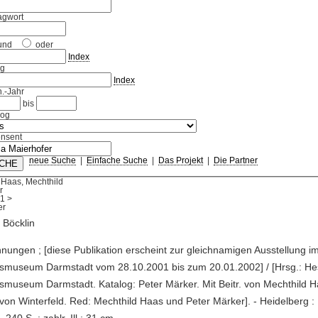
agwort
und
oder
Index
ag
Index
.-Jahr
bis
log
nsent
neue Suche
|
Einfache Suche
|
Das Projekt
|
Die Partner
 Haas, Mechthild
r
1
>
 Böcklin
hnungen ; [diese Publikation erscheint zur gleichnamigen Ausstellung 
smuseum Darmstadt vom 28.10.2001 bis zum 20.01.2002] / [Hrsg.: He
museum Darmstadt. Katalog: Peter Märker. Mit Beitr. von Mechthild H
von Winterfeld. Red: Mechthild Haas und Peter Märker]. - Heidelberg :