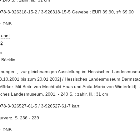
 240 S. : zahlr. Ill.; 31 cm
978-3-926318-15-2 / 3-926318-15-5 Gewebe : EUR 39.90, sfr 69.00
e: DNB
io-net
2
 Böcklin
chnungen ; [zur gleichnamigen Ausstellung im Hessischen Landesmuse
8.10.2001 bis zum 20.01.2002] / Hessisches Landesmuseum Darmstadt
Märker. Mit Beitr. von Mechthild Haas und Anita-Maria von Winterfeld]. 
ches Landesmuseum, 2001. - 240 S. : zahlr. Ill.; 31 cm
78-3-926527-61-5 / 3-926527-61-7 kart.
turverz. S. 236 - 239
e: DNB