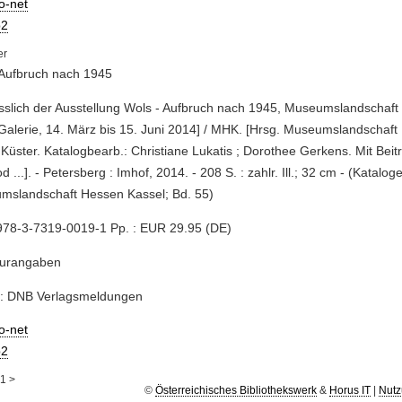
io-net
2
 Aufbruch nach 1945
ässlich der Ausstellung Wols - Aufbruch nach 1945, Museumslandschaft
alerie, 14. März bis 15. Juni 2014] / MHK. [Hrsg. Museumslandschaft
Küster. Katalogbearb.: Christiane Lukatis ; Dorothee Gerkens. Mit Beitr
d ...]. - Petersberg : Imhof, 2014. - 208 S. : zahlr. Ill.; 32 cm - (Katalog
mslandschaft Hessen Kassel; Bd. 55)
978-3-7319-0019-1 Pp. : EUR 29.95 (DE)
turangaben
e: DNB Verlagsmeldungen
io-net
2
1
>
©
Österreichisches Bibliothekswerk
&
Horus IT
|
Nutz