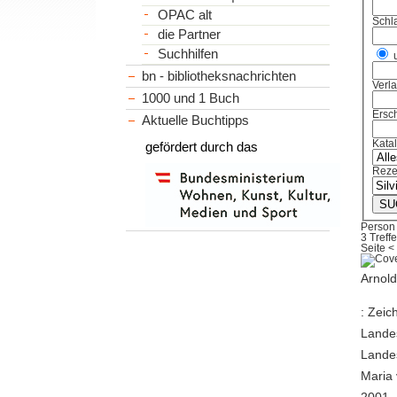
OPAC alt
Schl
die Partner
Suchhilfen
bn - bibliotheksnachrichten
Verl
1000 und 1 Buch
Ersch
Aktuelle Buchtipps
Kata
gefördert durch das
Reze
Person
3 Treffe
Seite
<
Arnold
: Zeic
Lande
Landes
Maria 