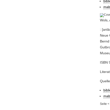
bibl
mab
Wols,
: [anl
Neue G
Bernd 
Gutbro
Museu
ISBN 
Litera
Quell
bibl
mab
Seite
<