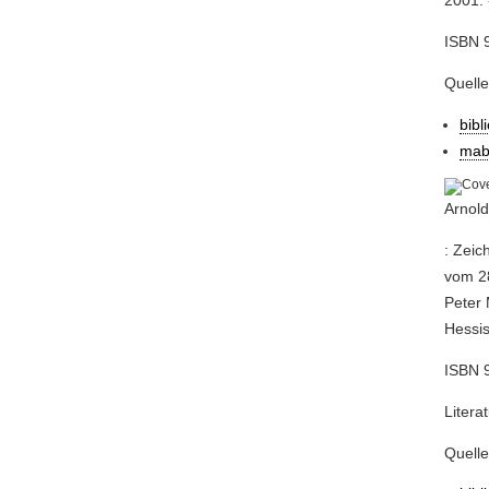
2001. -
ISBN 
Quell
bibl
mab
Arnold
: Zei
vom 2
Peter 
Hessis
ISBN 9
Litera
Quell