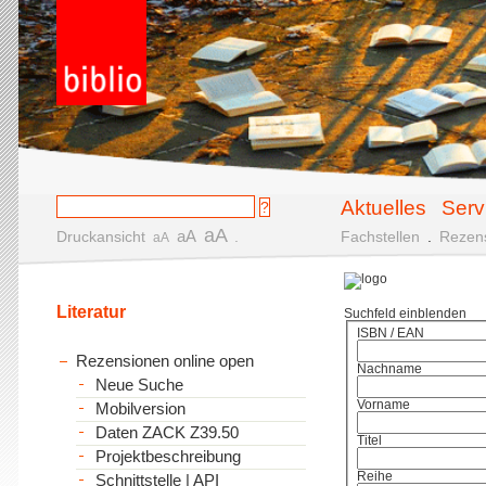
Aktuelles
Serv
aA
aA
Druckansicht
.
Fachstellen
.
Rezen
aA
Literatur
Suchfeld einblenden
ISBN / EAN
Rezensionen online open
Nachname
Neue Suche
Vorname
Mobilversion
Daten ZACK Z39.50
Titel
Projektbeschreibung
Reihe
Schnittstelle | API