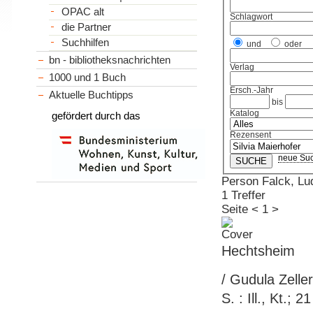
OPAC alt
Schlagwort
die Partner
Suchhilfen
und
oder
bn - bibliotheksnachrichten
Verlag
1000 und 1 Buch
Ersch.-Jahr
Aktuelle Buchtipps
bis
Katalog
gefördert durch das
Rezensent
neue Su
Person Falck, Lu
1 Treffer
Seite
<
1
>
Hechtsheim
/ Gudula Zelle
S. : Ill., Kt.;