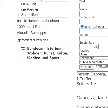
Titel
OPAC alt
die Partner
Reihe
Suchhilfen
Schlagwort
bn - bibliotheksnachrichten
1000 und 1 Buch
und
oder
Aktuelle Buchtipps
Verlag
gefördert durch das
Ersch.-Jahr
bis
Katalog
Rezensent
neue Su
Person Cabrera, 
1 Treffer
Seite
<
1
>
Cabrera, Jane:
/ Jane Cabrera