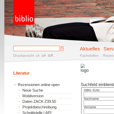
Aktuelles
Serv
aA
aA
Druckansicht
.
Fachstellen
.
Rezen
aA
Literatur
Suchfeld einblen
Rezensionen online open
Neue Suche
ISBN / EAN
Mobilversion
Nachname
Daten ZACK Z39.50
Projektbeschreibung
Vorname
Schnittstelle | API