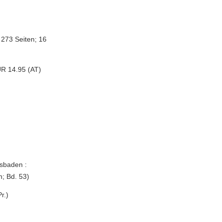
 273 Seiten; 16
UR 14.95 (AT)
esbaden :
n; Bd. 53)
r.)