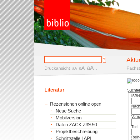
Aktu
aA
aA
Druckansicht
.
Fachst
aA
Literatur
Suchfe
ISBN
Rezensionen online open
Nac
Neue Suche
Vorn
Mobilversion
Daten ZACK Z39.50
Titel
Projektbeschreibung
Reih
Schnittstelle | API