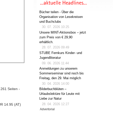
Bücher teilen - Über die
Organisation von Lesekreisen
und Buchclubs
30. 07. 2026 10:25
Unsere MINT-Aktionsbox – jetzt
zum Preis von € 29,90
erhältlich.
28. 07. 2026 09:49
STUBE Fernkurs Kinder- und
Jugendliteratur
09. 06. 2026 11:44
Anmeldungen zu unserem
Sommerseminar sind noch bis
Freitag, den 29. Mai möglich
30. 04. 2026 14:00
 261 Seiten -
Bilderbuchblüten –
Urlaubslektüre für Leute mit
Liebe zur Natur
28. 04. 2026 12:27
UR 14.95 (AT)
Advertorial