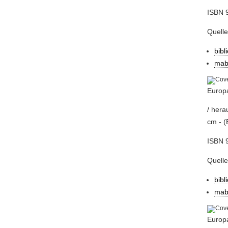
ISBN 
Quell
bibl
mab
Europ
/ hera
cm - (
ISBN 
Quell
bibl
mab
Europa