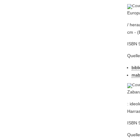
Europa
/ hera
cm - (
ISBN 
Quell
bibl
mab
Zabara
: ideo
Harras
ISBN 9
Quell