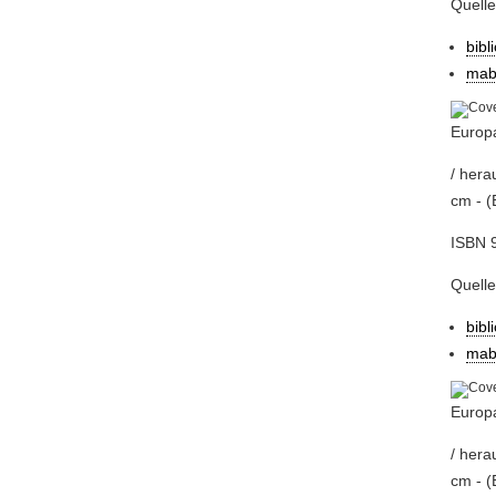
Quell
bibl
mab
Europa
/ hera
cm - (
ISBN 
Quell
bibl
mab
Europ
/ hera
cm - (