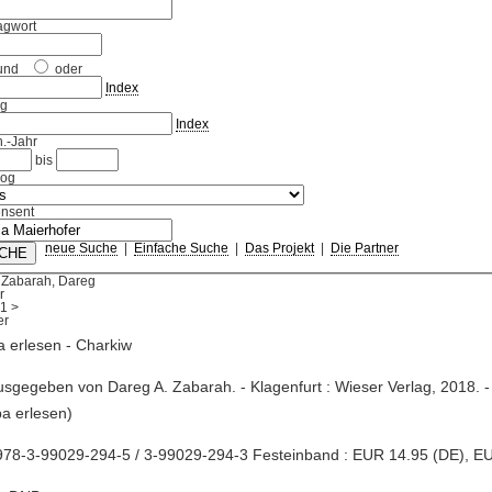
agwort
und
oder
Index
ag
Index
.-Jahr
bis
log
nsent
neue Suche
|
Einfache Suche
|
Das Projekt
|
Die Partner
 Zabarah, Dareg
r
1
>
 erlesen - Charkiw
usgegeben von Dareg A. Zabarah. - Klagenfurt : Wieser Verlag, 2018. -
a erlesen)
978-3-99029-294-5 / 3-99029-294-3 Festeinband : EUR 14.95 (DE), E