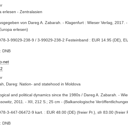
 erlesen - Zentralasien
usgegeben von Dareg A. Zabarah. - Klagenfurt : Wieser Verlag, 2017. -
Europa erlesen)
978-3-99029-238-9 / 3-99029-238-2 Festeinband : EUR 14.95 (DE), E
e: DNB
io-net
2
h, Dareg: Nation- and statehood in Moldova
logical and political dynamics since the 1980s / Dareg A. Zabarah. - Wi
sowitz, 2011. - XII, 212 S.; 25 cm - (Balkanologische Veröffentlichunge
78-3-447-06472-9 kart. : EUR 48.00 (DE) (freier Pr.), sfr 83.00 (freier P
e: DNB