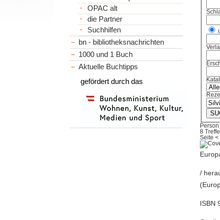
OPAC alt
Schl
die Partner
Suchhilfen
bn - bibliotheksnachrichten
Verl
1000 und 1 Buch
Ersch
Aktuelle Buchtipps
Kata
gefördert durch das
Reze
Person
8 Treffe
Seite
<
Europa
/ hera
(Europ
ISBN 