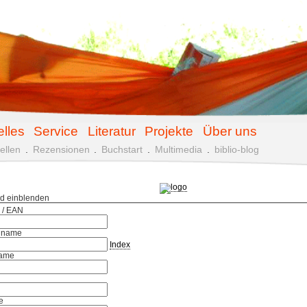
elles
Service
Literatur
Projekte
Über uns
ellen
.
Rezensionen
.
Buchstart
.
Multimedia
.
biblio-blog
ld einblenden
 / EAN
hname
Index
ame
e