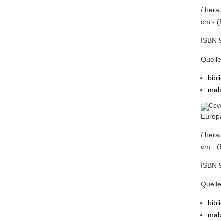
/ hera
cm - (
ISBN 
Quell
bibl
mab
Europa
/ hera
cm - (
ISBN 
Quell
bibl
mab