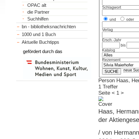
OPAC alt
Schlagwort
die Partner
Suchhilfen
und
oder
bn - bibliotheksnachrichten
Verlag
1000 und 1 Buch
Ersch.-Jahr
Aktuelle Buchtipps
bis
Katalog
gefördert durch das
Rezensent
neue Su
Person Haas, He
1 Treffer
Seite
<
1
>
Haas, Hermann
der Aktiengese
/ von Hermann