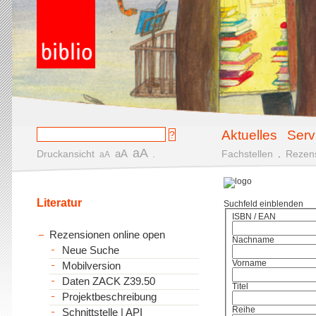
Aktuelles
Serv
aA
aA
Druckansicht
.
Fachstellen
.
Rezen
aA
Literatur
Suchfeld einblenden
ISBN / EAN
Rezensionen online open
Nachname
Neue Suche
Vorname
Mobilversion
Daten ZACK Z39.50
Titel
Projektbeschreibung
Reihe
Schnittstelle | API