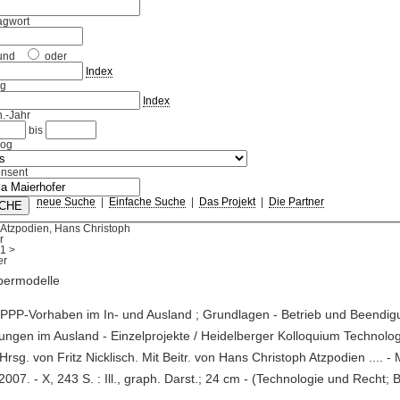
agwort
und
oder
Index
ag
Index
.-Jahr
bis
log
nsent
neue Suche
|
Einfache Suche
|
Das Projekt
|
Die Partner
Atzpodien, Hans Christoph
r
1
>
bermodelle
PPP-Vorhaben im In- und Ausland ; Grundlagen - Betrieb und Beendig
ungen im Ausland - Einzelprojekte / Heidelberger Kolloquium Technolo
Hrsg. von Fritz Nicklisch. Mit Beitr. von Hans Christoph Atzpodien .... -
2007. - X, 243 S. : Ill., graph. Darst.; 24 cm - (Technologie und Recht; 