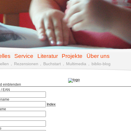
elles
Service
Literatur
Projekte
Über uns
ellen
.
Rezensionen
.
Buchstart
.
Multimedia
.
biblio-blog
ld einblenden
 / EAN
hname
Index
ame
e