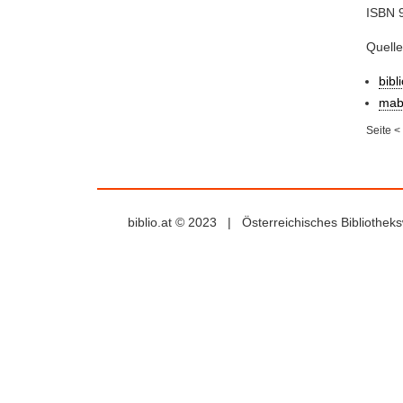
ISBN 9
Quell
bibl
mab
Seite
<
biblio.at © 2023 | Österreichisches Bibliothe