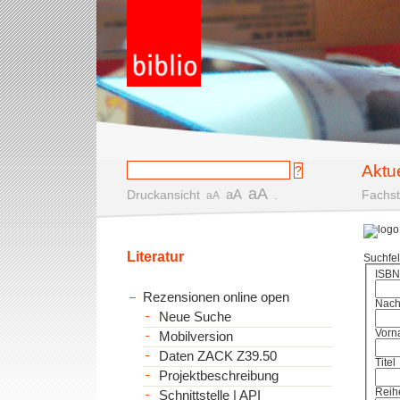
Aktu
aA
aA
Druckansicht
.
Fachst
aA
Literatur
Suchfe
ISBN
Rezensionen online open
Nac
Neue Suche
Vorn
Mobilversion
Daten ZACK Z39.50
Titel
Projektbeschreibung
Reih
Schnittstelle | API