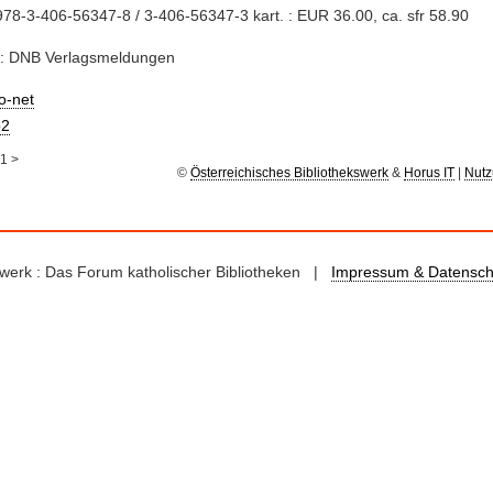
78-3-406-56347-8 / 3-406-56347-3 kart. : EUR 36.00, ca. sfr 58.90
e: DNB Verlagsmeldungen
io-net
2
1
>
©
Österreichisches Bibliothekswerk
&
Horus IT
|
Nutz
kswerk : Das Forum katholischer Bibliotheken |
Impressum & Datensch