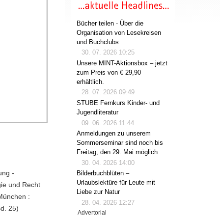
Bücher teilen - Über die
Organisation von Lesekreisen
und Buchclubs
30. 07. 2026 10:25
Unsere MINT-Aktionsbox – jetzt
zum Preis von € 29,90
erhältlich.
28. 07. 2026 09:49
STUBE Fernkurs Kinder- und
Jugendliteratur
09. 06. 2026 11:44
Anmeldungen zu unserem
Sommerseminar sind noch bis
Freitag, den 29. Mai möglich
30. 04. 2026 14:00
ung -
Bilderbuchblüten –
Urlaubslektüre für Leute mit
gie und Recht
Liebe zur Natur
 München :
28. 04. 2026 12:27
Bd. 25)
Advertorial