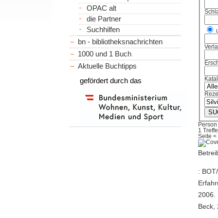
OPAC alt
Schl
die Partner
Suchhilfen
bn - bibliotheksnachrichten
Verl
1000 und 1 Buch
Ersch
Aktuelle Buchtipps
Kata
gefördert durch das
Reze
Person 
1 Treffe
Seite
<
Betrei
: BOT/
Erfahr
2006. 
Beck, 