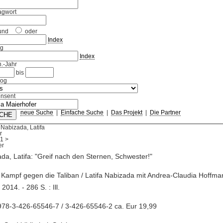
agwort
und
oder
Index
ag
Index
.-Jahr
bis
log
nsent
neue Suche
|
Einfache Suche
|
Das Projekt
|
Die Partner
Nabizada, Latifa
r
1
>
da, Latifa: "Greif nach den Sternen, Schwester!"
 Kampf gegen die Taliban / Latifa Nabizada mit Andrea-Claudia Hoffma
2014. - 286 S. : Ill.
978-3-426-65546-7 / 3-426-65546-2 ca. Eur 19,99