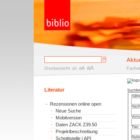
Aktu
aA
aA
Druckansicht
.
Fachst
aA
Literatur
Suchfe
ISBN
Rezensionen online open
Nac
Neue Suche
Vorn
Mobilversion
Daten ZACK Z39.50
Titel
Projektbeschreibung
Reih
Schnittstelle | API