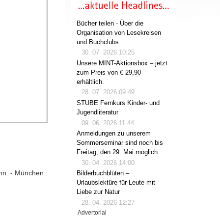
Bücher teilen - Über die
Organisation von Lesekreisen
und Buchclubs
30. 07. 2026 10:25
Unsere MINT-Aktionsbox – jetzt
zum Preis von € 29,90
erhältlich.
28. 07. 2026 09:49
STUBE Fernkurs Kinder- und
Jugendliteratur
09. 06. 2026 11:44
Anmeldungen zu unserem
Sommerseminar sind noch bis
Freitag, den 29. Mai möglich
30. 04. 2026 14:00
nn. - München :
Bilderbuchblüten –
Urlaubslektüre für Leute mit
Liebe zur Natur
28. 04. 2026 12:27
Advertorial