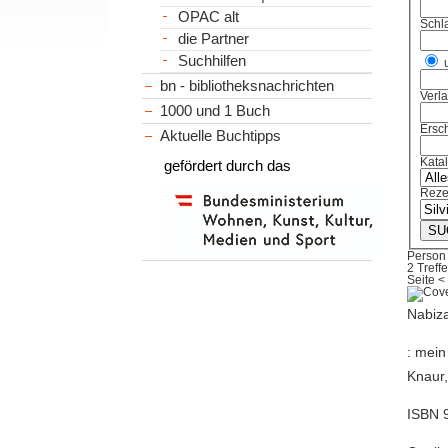
OPAC alt
Schl
die Partner
Suchhilfen
bn - bibliotheksnachrichten
Verl
1000 und 1 Buch
Ersch
Aktuelle Buchtipps
Kata
gefördert durch das
Reze
Person 
2 Treffe
Seite
<
Nabiza
: mein
Knaur, 
ISBN 