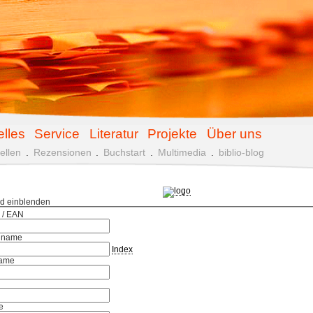
elles
Service
Literatur
Projekte
Über uns
ellen
.
Rezensionen
.
Buchstart
.
Multimedia
.
biblio-blog
ld einblenden
 / EAN
hname
Index
ame
e