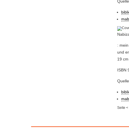
Quelle
bibl
mab
Nabiza
: mein
und er
19 cm 
ISBN 
Quell
bibl
mab
Seite
<