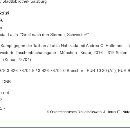
: Stadtbibliothek Salzburg
io-net
2
da, Latifa: "Greif nach den Sternen, Schwester!"
 Kampf gegen die Taliban / Latifa Nabizada mit Andrea C. Hoffmann. - 
weiterte Taschenbuchausgabe - München : Knaur, 2016. - 319 Seiten : I
- (Knaur; 78704)
978-3-426-78704-5 / 3-426-78704-0 Broschur : EUR 10.30 (AT), EUR 9
e: DNB
io-net
2
1
>
©
Österreichisches Bibliothekswerk
&
Horus IT
|
Nutz