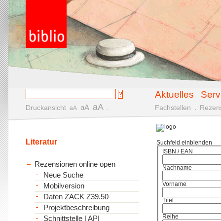
Aktuelles
Serv
aA
aA
Druckansicht
.
Fachstellen
.
Rezen
aA
Literatur
Suchfeld einblenden
ISBN / EAN
Rezensionen online open
Nachname
Neue Suche
Vorname
Mobilversion
Daten ZACK Z39.50
Titel
Projektbeschreibung
Reihe
Schnittstelle | API