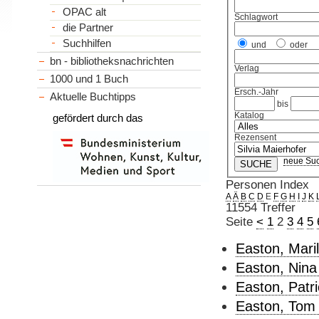
OPAC alt
Schlagwort
die Partner
Suchhilfen
und
oder
bn - bibliotheksnachrichten
Verlag
1000 und 1 Buch
Ersch.-Jahr
Aktuelle Buchtipps
bis
Katalog
gefördert durch das
Rezensent
neue Su
Personen Index
A
Ä
B
C
D
E
F
G
H
I
J
K
11554 Treffer
Seite
<
1
2
3
4
5
Easton, Maril
Easton, Nina
Easton, Patri
Easton, Tom 