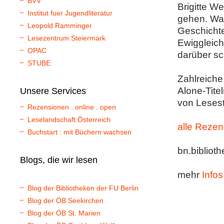
BVV
Brigitte We
Institut fuer Jugendliteratur
gehen. Wa
Leopold Ramminger
Geschichte
Lesezentrum Steiermark
Ewiggleic
OPAC
darüber sch
STUBE
Zahlreich
Alone-Tite
Unsere Services
von Lesest
Rezensionen . online . open
Leselandschaft Österreich
alle Reze
Buchstart : mit Büchern wachsen
bn.bibliot
Blogs, die wir lesen
mehr
Info
Blog der Bibliotheken der FU Berlin
Blog der ÖB Seekirchen
Blog der ÖB St. Marien