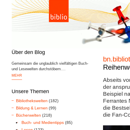
Über den Blog
bn.bibli
Gemeinsam die unglaublich vielfältigen Buch-
Reihenw
und Lesewelten durchstöbern….
MEHR
Abseits vo
der anspru
Unsere Themen
Beispiel n
Ferrantes 
Bibliothekswelten
(182)
die Bestsel
Bildung & Lernen
(99)
die Fan-Co
Bücherwelten
(218)
Buch- und Medientipps
(85)
Lesen
(123)