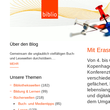
Über den Blog
Mit Era
Gemeinsam die unglaublich vielfältigen Buch-
und Lesewelten durchstöbern….
Von 4. bis
MEHR
Kopenhagen
Konferenzt
Unsere Themen
verschied
gefächert,
Bibliothekswelten
(182)
lebenslang
Bildung & Lernen
(99)
und digita
Bücherwelten
(218)
dem Umgan
Buch- und Medientipps
(85)
Lesen
(123)