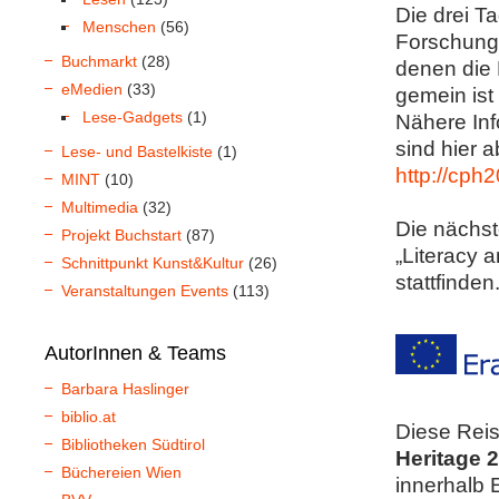
Die drei T
Menschen
(56)
Forschung
Buchmarkt
(28)
denen die 
eMedien
(33)
gemein ist
Lese-Gadgets
(1)
Nähere Inf
sind hier a
Lese- und Bastelkiste
(1)
http://cph
MINT
(10)
Multimedia
(32)
Die nächst
Projekt Buchstart
(87)
„Literacy 
Schnittpunkt Kunst&Kultur
(26)
stattfinden
Veranstaltungen Events
(113)
AutorInnen & Teams
Barbara Haslinger
biblio.at
Diese Rei
Bibliotheken Südtirol
Heritage 
Büchereien Wien
innerhalb 