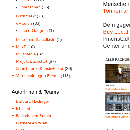
Menschen b
Menschen
(56)
Tonnen am
Buchmarkt
(28)
eMedien
(33)
Dem gegenü
Lese-Gadgets
(1)
Buy Local
Innenstädt
Lese- und Bastelkiste
(1)
Center un
MINT
(10)
Multimedia
(32)
Projekt Buchstart
(87)
Schnittpunkt Kunst&Kultur
(26)
Veranstaltungen Events
(113)
AutorInnen & Teams
Barbara Haslinger
biblio.at
Bibliotheken Südtirol
Büchereien Wien