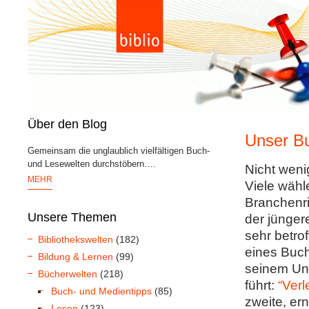
Über den Blog
Unser B
Gemeinsam die unglaublich vielfältigen Buch-
und Lesewelten durchstöbern….
Nicht wen
MEHR
Viele wäh
Branchenr
Unsere Themen
der jünge
sehr betro
Bibliothekswelten
(182)
eines Buc
Bildung & Lernen
(99)
seinem Unt
Bücherwelten
(218)
führt:
“Ver
Buch- und Medientipps
(85)
zweite, er
Lesen
(123)