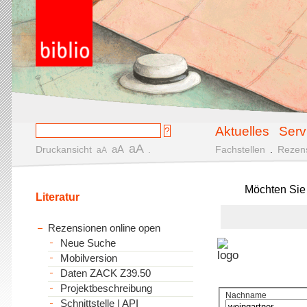
Aktuelles
Serv
aA
aA
Druckansicht
.
Fachstellen
.
Rezen
aA
Möchten Sie
Literatur
Rezensionen online open
Neue Suche
Mobilversion
Daten ZACK Z39.50
Projektbeschreibung
Nachname
Schnittstelle | API