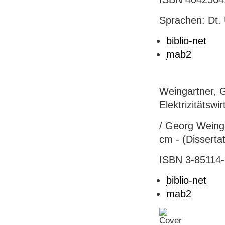
Sprachen: Dt. U
biblio-net
mab2
Weingartner, G
Elektrizitätswir
/ Georg Weinga
cm - (Disserta
ISBN 3-85114-6
biblio-net
mab2