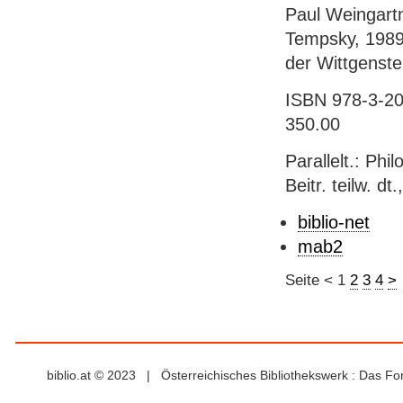
Paul Weingartn
Tempsky, 1989.
der Wittgenste
ISBN 978-3-20
350.00
Parallelt.: Phi
Beitr. teilw. dt
biblio-net
mab2
Seite
<
1
2
3
4
>
biblio.at © 2023 | Österreichisches Bibliothekswerk : Das F