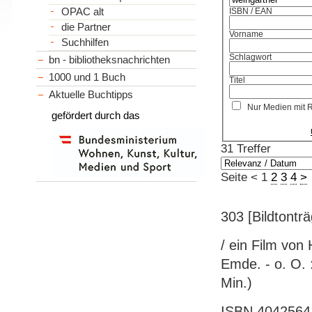
OPAC alt
ISBN / EAN
die Partner
Vorname
Suchhilfen
Schlagwort
bn - bibliotheksnachrichten
1000 und 1 Buch
Titel
Aktuelle Buchtipps
Nur Medien mit 
gefördert durch das
31 Treffer
Seite
<
1
2
3
4
>
303 [Bildtonträ
/ ein Film von
Emde. - o. O. 
Min.)
ISBN 40425641