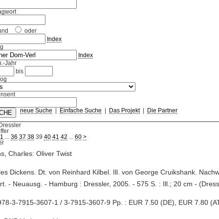
agwort
und
oder
Index
ag
Index
.-Jahr
bis
log
nsent
neue Suche
|
Einfache Suche
|
Das Projekt
|
Die Partner
Dressler
ffer
1
...
36
37
38
39
40
41
42
...
60
>
s, Charles: Oliver Twist
les Dickens. Dt. von Reinhard Kilbel. Ill. von George Cruikshank. Nachw.
t. - Neuausg. - Hamburg : Dressler, 2005. - 575 S. : Ill.; 20 cm - (Dress
78-3-7915-3607-1 / 3-7915-3607-9 Pp. : EUR 7.50 (DE), EUR 7.80 (AT)