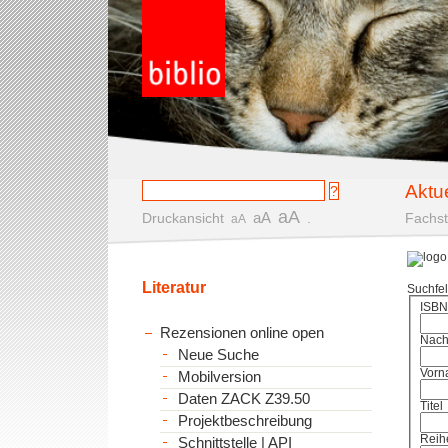
Aktu
aA
aA
Druckansicht
.
Fachst
aA
Literatur
Suchfe
ISBN
Rezensionen online open
Nac
Neue Suche
Vorn
Mobilversion
Daten ZACK Z39.50
Titel
Projektbeschreibung
Reih
Schnittstelle | API