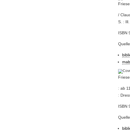
Friese
/ Clau
S. : Ill.
ISBN 9
Quelle
bibl
mab
Friese
: ab 1
: Dress
ISBN 
Quelle
bibl