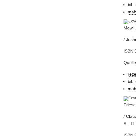
bibl
mab
Mowll,
/ Josh
ISBN 9
Quelle
reze
bibl
mab
Friese
/ Clau
S. : Ill.
ISBN 9