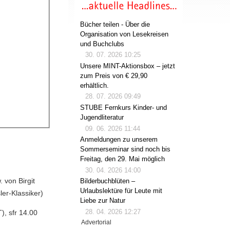
Bücher teilen - Über die
Organisation von Lesekreisen
und Buchclubs
30. 07. 2026 10:25
Unsere MINT-Aktionsbox – jetzt
zum Preis von € 29,90
erhältlich.
28. 07. 2026 09:49
STUBE Fernkurs Kinder- und
Jugendliteratur
09. 06. 2026 11:44
Anmeldungen zu unserem
Sommerseminar sind noch bis
Freitag, den 29. Mai möglich
30. 04. 2026 14:00
 von Birgit
Bilderbuchblüten –
Urlaubslektüre für Leute mit
ler-Klassiker)
Liebe zur Natur
28. 04. 2026 12:27
, sfr 14.00
Advertorial