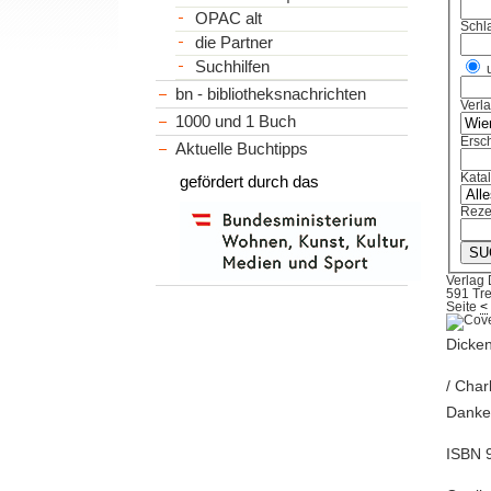
OPAC alt
Schl
die Partner
Suchhilfen
bn - bibliotheksnachrichten
Verl
1000 und 1 Buch
Ersch
Aktuelle Buchtipps
Kata
gefördert durch das
Reze
Verlag 
591 Tre
Seite
<
Dicken
/ Char
Danker
ISBN 9