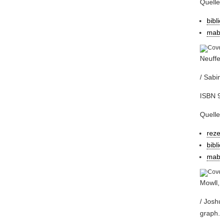
Quell
bibl
mab
Neuffe
/ Sabi
ISBN 9
Quelle
rez
bibl
mab
Mowll,
/ Josh
graph.