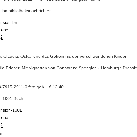
: bn.bibliotheksnachrichten
ension-bn
io-net
2
r, Claudia: Oskar und das Geheimnis der verschwundenen Kinder
dia Frieser. Mit Vignetten von Constanze Spengler. - Hamburg : Dressle
-7915-2911-0 fest geb. : € 12,40
e: 1001 Buch
ension-1001
io-net
2