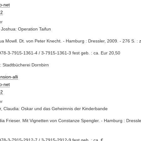
io-net
2
 Joshua: Operation Taifun
ua Mowll. Dt. von Peter Knecht. - Hamburg : Dressler, 2009. - 276 S. : zah
78-3-7915-1361-4 / 3-7915-1361-3 fest geb. : ca. Eur 20,50
: Stadtbücherei Dornbirn
nsion-alli
io-net
2
r, Claudia: Oskar und das Geheimnis der Kinderbande
dia Frieser. Mit Vignetten von Constanze Spengler. - Hamburg : Dressle
78-3-7915-2912-7 / 3-7915-2912-9 fest geb. : ca. €