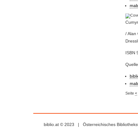
mab
Cumyn
/ Alan
Dressl
ISBN 9
Quell
bibl
mab
Seite
<
biblio.at © 2023 | Österreichisches Bibliothe