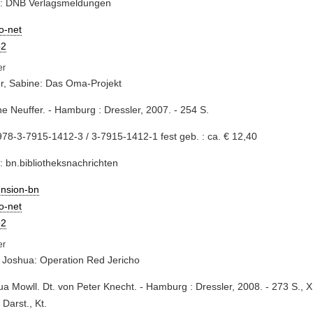
e: DNB Verlagsmeldungen
io-net
2
r, Sabine: Das Oma-Projekt
ne Neuffer. - Hamburg : Dressler, 2007. - 254 S.
78-3-7915-1412-3 / 3-7915-1412-1 fest geb. : ca. € 12,40
: bn.bibliotheksnachrichten
ension-bn
io-net
2
 Joshua: Operation Red Jericho
ua Mowll. Dt. von Peter Knecht. - Hamburg : Dressler, 2008. - 273 S., XIII 
 Darst., Kt.