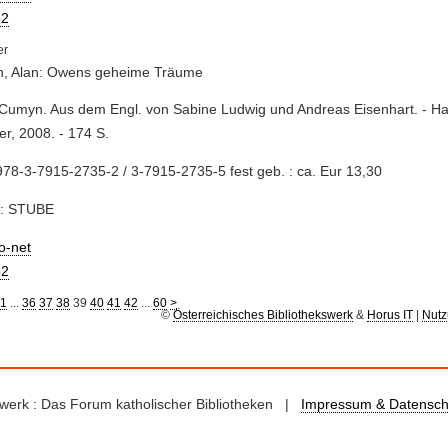
2
, Alan: Owens geheime Träume
 Cumyn. Aus dem Engl. von Sabine Ludwig und Andreas Eisenhart. - H
er, 2008. - 174 S.
78-3-7915-2735-2 / 3-7915-2735-5 fest geb. : ca. Eur 13,30
e: STUBE
io-net
2
1
...
36
37
38
39
40
41
42
...
60
>
©
Österreichisches Bibliothekswerk
&
Horus IT
|
Nutz
kswerk : Das Forum katholischer Bibliotheken |
Impressum & Datensch