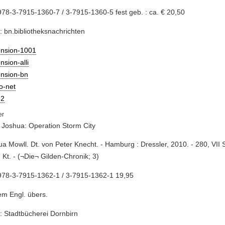
78-3-7915-1360-7 / 3-7915-1360-5 fest geb. : ca. € 20,50
: bn.bibliotheksnachrichten
ension-1001
nsion-alli
ension-bn
io-net
2
 Joshua: Operation Storm City
ua Mowll. Dt. von Peter Knecht. - Hamburg : Dressler, 2010. - 280, VII S. 
, Kt. - (¬Die¬ Gilden-Chronik; 3)
978-3-7915-1362-1 / 3-7915-1362-1 19,95
m Engl. übers.
: Stadtbücherei Dornbirn