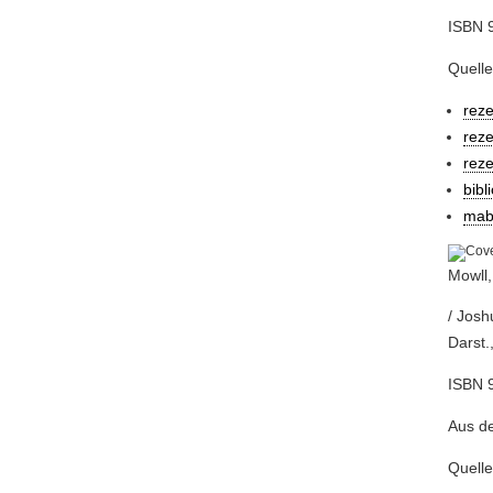
ISBN 9
Quelle
rez
reze
rez
bibl
mab
Mowll,
/ Josh
Darst.
ISBN 
Aus de
Quelle