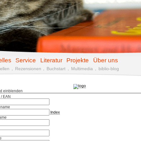
elles
Service
Literatur
Projekte
Über uns
ellen
.
Rezensionen
.
Buchstart
.
Multimedia
.
biblio-blog
ld einblenden
 / EAN
hname
Index
ame
e