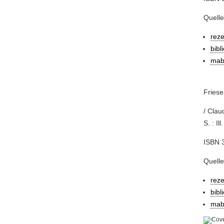
Quelle
rez
bibl
mab
Friese
/ Clau
S. : Ill.
ISBN 3
Quell
rez
bibl
mab