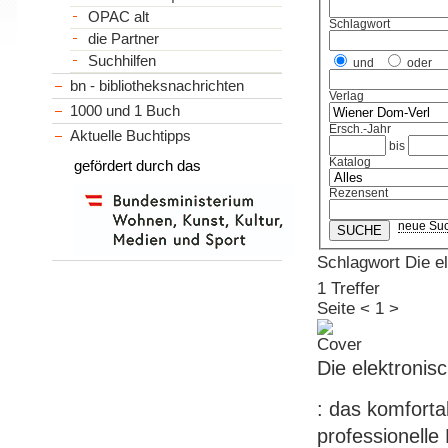
OPAC alt
Schlagwort
die Partner
Suchhilfen
und
oder
bn - bibliotheksnachrichten
Verlag
1000 und 1 Buch
Ersch.-Jahr
Aktuelle Buchtipps
bis
Katalog
gefördert durch das
Rezensent
neue Su
Schlagwort Die 
1 Treffer
Seite
<
1
>
Die elektroni
: das komfort
professionelle