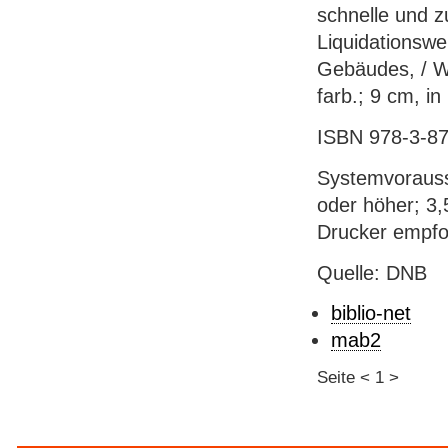
schnelle und z
Liquidationswe
Gebäudes, / W.
farb.; 9 cm, i
ISBN 978-3-87
Systemvorauss
oder höher; 3,
Drucker empfoh
Quelle: DNB
biblio-net
mab2
Seite
<
1
>