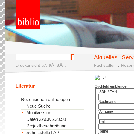
Aktuelles
Serv
aA
aA
Druckansicht
.
Fachstellen
.
Rezen
aA
Literatur
Suchfeld einblenden
ISBN / EAN
Rezensionen online open
Nachname
Neue Suche
Vorname
Mobilversion
Daten ZACK Z39.50
Titel
Projektbeschreibung
Reihe
Schnittstelle | API