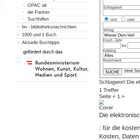
OPAC alt
Schlagwort
die Partner
Suchhilfen
und
oder
bn - bibliotheksnachrichten
Verlag
1000 und 1 Buch
Ersch.-Jahr
Aktuelle Buchtipps
bis
Katalog
gefördert durch das
Rezensent
neue Su
Schlagwort Die
1 Treffer
Seite
<
1
>
Die elektroni
: für die kos
Kosten, Daten 