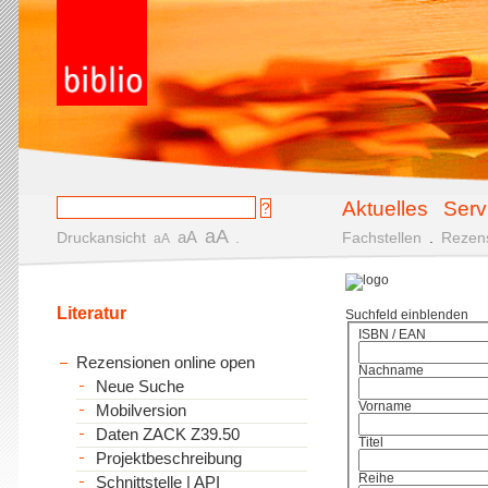
Aktuelles
Serv
aA
aA
Druckansicht
.
Fachstellen
.
Rezen
aA
Literatur
Suchfeld einblenden
ISBN / EAN
Rezensionen online open
Nachname
Neue Suche
Vorname
Mobilversion
Daten ZACK Z39.50
Titel
Projektbeschreibung
Reihe
Schnittstelle | API