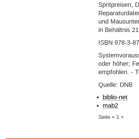
Spritpreisen, 
Reparaturdaten
und Mausunter 
in Behältnis 2
ISBN 978-3-87
Systemvorauss
oder höher; Fe
empfohlen. - T
Quelle: DNB
biblio-net
mab2
Seite
<
1
>