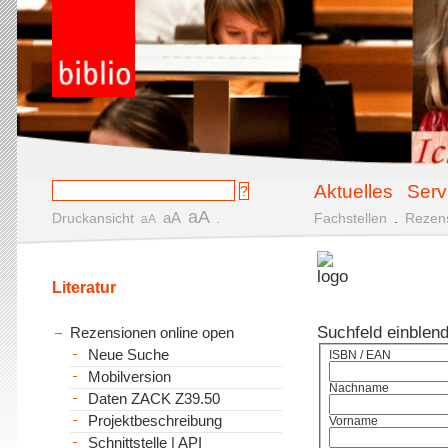
Aktuelles
Serv
aA
aA
Druckansicht
.
Fachstellen
.
Rezen
aA
Literatur
Suchfeld einblen
Rezensionen online open
Neue Suche
ISBN / EAN
Mobilversion
Nachname
Daten ZACK Z39.50
Projektbeschreibung
Vorname
Schnittstelle | API