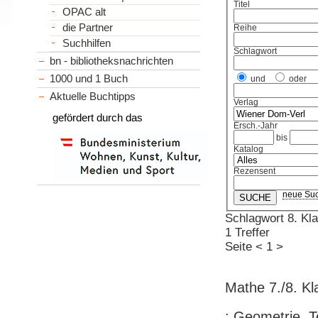
Titel
OPAC alt
die Partner
Reihe
Suchhilfen
Schlagwort
bn - bibliotheksnachrichten
1000 und 1 Buch
und
oder
Aktuelle Buchtipps
Verlag
gefördert durch das
Ersch.-Jahr
bis
Katalog
Rezensent
neue Su
Schlagwort 8. Kl
1 Treffer
Seite
<
1
>
Mathe 7./8. Kl
: Geometrie. 