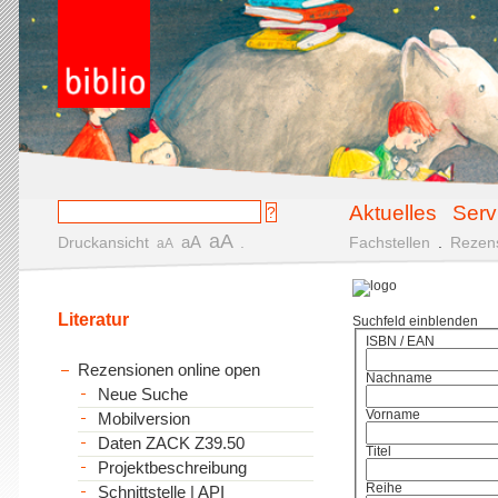
Aktuelles
Serv
aA
aA
Druckansicht
.
Fachstellen
.
Rezen
aA
Literatur
Suchfeld einblenden
ISBN / EAN
Rezensionen online open
Nachname
Neue Suche
Vorname
Mobilversion
Daten ZACK Z39.50
Titel
Projektbeschreibung
Reihe
Schnittstelle | API