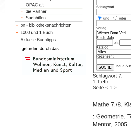
OPAC alt
Schlagwort
die Partner
Suchhilfen
und
oder
bn - bibliotheksnachrichten
Verlag
1000 und 1 Buch
Ersch.-Jahr
Aktuelle Buchtipps
bis
Katalog
gefördert durch das
Rezensent
neue Su
Schlagwort 7.
1 Treffer
Seite
<
1
>
Mathe 7./8. Kl
: Geometrie. 
Mentor, 2005. 