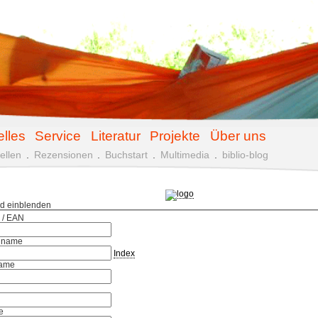
elles
Service
Literatur
Projekte
Über uns
ellen
.
Rezensionen
.
Buchstart
.
Multimedia
.
biblio-blog
ld einblenden
 / EAN
hname
Index
ame
e