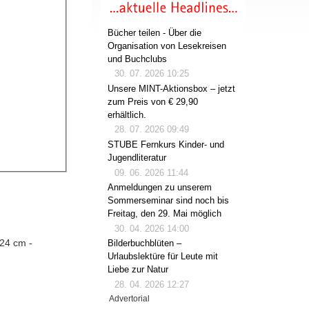
Bücher teilen - Über die
Organisation von Lesekreisen
und Buchclubs
30. 07. 2026 10:25
Unsere MINT-Aktionsbox – jetzt
zum Preis von € 29,90
erhältlich.
28. 07. 2026 09:49
STUBE Fernkurs Kinder- und
Jugendliteratur
09. 06. 2026 11:44
Anmeldungen zu unserem
Sommerseminar sind noch bis
Freitag, den 29. Mai möglich
30. 04. 2026 14:00
 24 cm -
Bilderbuchblüten –
Urlaubslektüre für Leute mit
Liebe zur Natur
28. 04. 2026 12:27
Advertorial