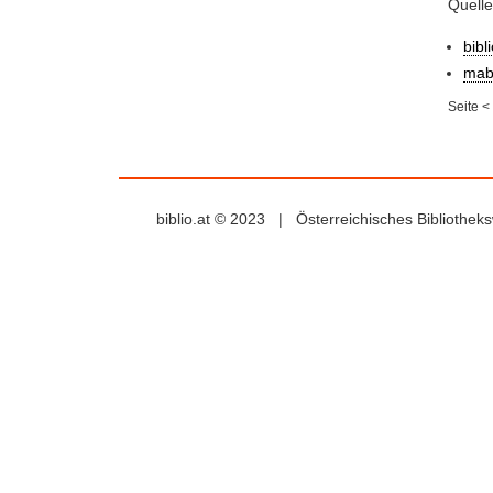
Quell
bibl
mab
Seite
<
biblio.at © 2023 | Österreichisches Bibliothe