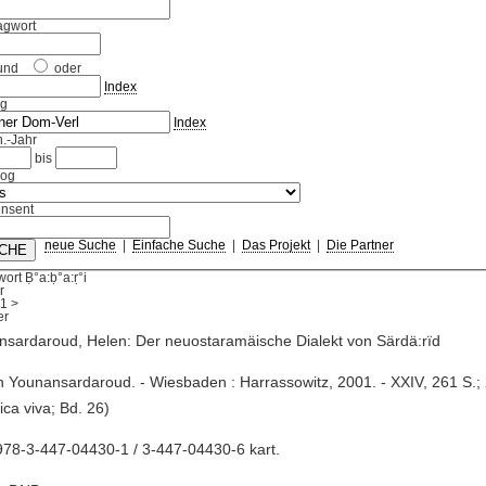
agwort
und
oder
Index
ag
Index
.-Jahr
bis
log
nsent
neue Suche
|
Einfache Suche
|
Das Projekt
|
Die Partner
ort Ḅ°a:ḅ°a:ṛ°i
r
1
>
sardaroud, Helen: Der neuostaramäische Dialekt von Särdä:rïd
n Younansardaroud. - Wiesbaden : Harrassowitz, 2001. - XXIV, 261 S.;
ica viva; Bd. 26)
78-3-447-04430-1 / 3-447-04430-6 kart.