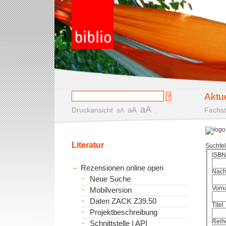
Aktu
aA
aA
Druckansicht
.
Fachst
aA
Literatur
Suchfe
ISBN
Rezensionen online open
Nac
Neue Suche
Vorn
Mobilversion
Daten ZACK Z39.50
Titel
Projektbeschreibung
Reih
Schnittstelle | API