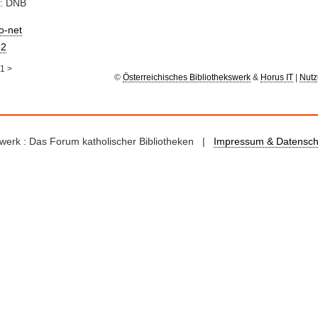
e: DNB
io-net
2
1
>
©
Österreichisches Bibliothekswerk
&
Horus IT
|
Nutz
kswerk : Das Forum katholischer Bibliotheken |
Impressum & Datensch