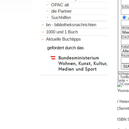
OPAC alt
Schl
die Partner
Suchhilfen
bn - bibliotheksnachrichten
Verl
1000 und 1 Buch
Ersch
Aktuelle Buchtipps
Kata
gefördert durch das
Reze
Schlagw
1 Treffe
Seite
<
Younan
/ Hele
(Semit
ISBN 9