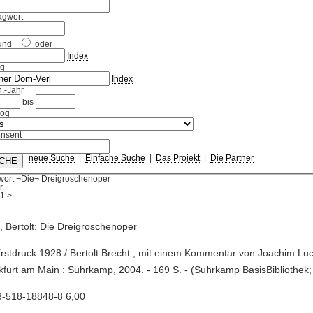
agwort
und
oder
Index
ag
Index
.-Jahr
bis
log
nsent
neue Suche
|
Einfache Suche
|
Das Projekt
|
Die Partner
wort ¬Die¬ Dreigroschenoper
r
1
>
, Bertolt: Die Dreigroschenoper
Erstdruck 1928 / Bertolt Brecht ; mit einem Kommentar von Joachim Lucch
kfurt am Main : Suhrkamp, 2004. - 169 S. - (Suhrkamp BasisBibliothek;
3-518-18848-8 6,00