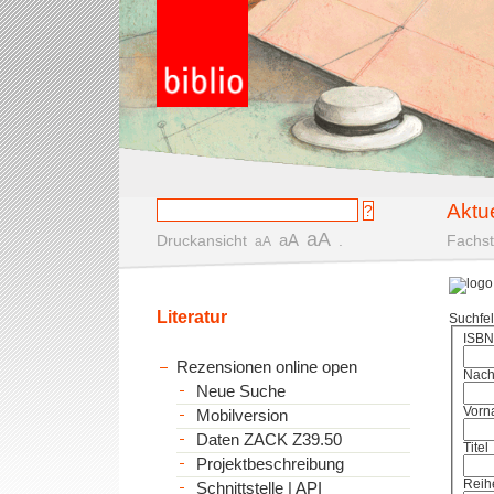
Aktu
aA
aA
Druckansicht
.
Fachst
aA
Literatur
Suchfe
ISBN
Rezensionen online open
Nac
Neue Suche
Vorn
Mobilversion
Daten ZACK Z39.50
Titel
Projektbeschreibung
Reih
Schnittstelle | API