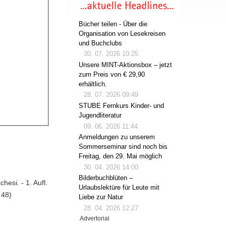
Bücher teilen - Über die
Organisation von Lesekreisen
und Buchclubs
30. 07. 2026 10:25
Unsere MINT-Aktionsbox – jetzt
zum Preis von € 29,90
erhältlich.
28. 07. 2026 09:49
STUBE Fernkurs Kinder- und
Jugendliteratur
09. 06. 2026 11:44
Anmeldungen zu unserem
Sommerseminar sind noch bis
Freitag, den 29. Mai möglich
30. 04. 2026 14:00
Bilderbuchblüten –
esi. - 1. Aufl.
Urlaubslektüre für Leute mit
 48)
Liebe zur Natur
28. 04. 2026 12:27
Advertorial