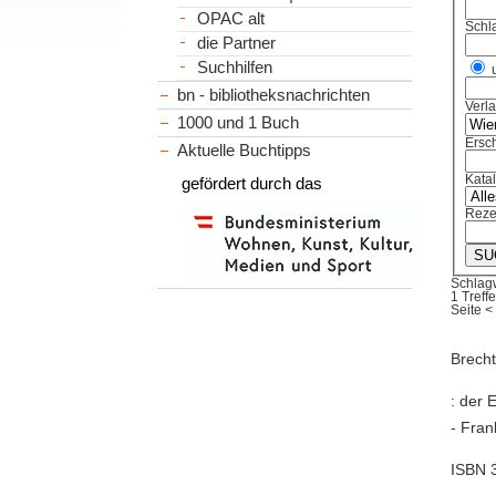
OPAC alt
Schl
die Partner
Suchhilfen
bn - bibliotheksnachrichten
Verl
1000 und 1 Buch
Ersch
Aktuelle Buchtipps
Kata
gefördert durch das
Reze
Schlag
1 Treffe
Seite
<
Brecht
: der 
- Fran
ISBN 