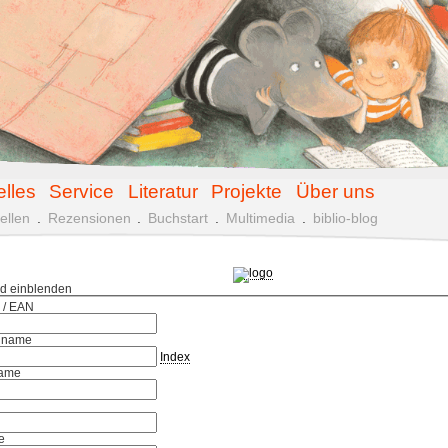
elles
Service
Literatur
Projekte
Über uns
ellen
.
Rezensionen
.
Buchstart
.
Multimedia
.
biblio-blog
ld einblenden
 / EAN
hname
Index
ame
e