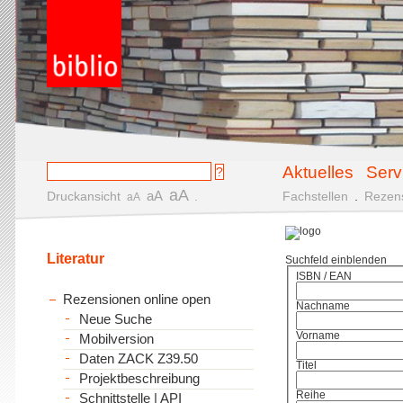
Aktuelles
Serv
aA
aA
Druckansicht
.
Fachstellen
.
Rezen
aA
Literatur
Suchfeld einblenden
ISBN / EAN
Rezensionen online open
Nachname
Neue Suche
Vorname
Mobilversion
Daten ZACK Z39.50
Titel
Projektbeschreibung
Reihe
Schnittstelle | API