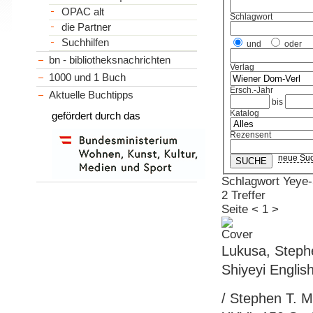
OPAC alt
Schlagwort
die Partner
Suchhilfen
und
oder
bn - bibliotheksnachrichten
Verlag
1000 und 1 Buch
Ersch.-Jahr
Aktuelle Buchtipps
bis
Katalog
gefördert durch das
Rezensent
neue Su
Schlagwort Yeye
2 Treffer
Seite
<
1
>
Lukusa, Steph
Shiyeyi Englis
/ Stephen T. M