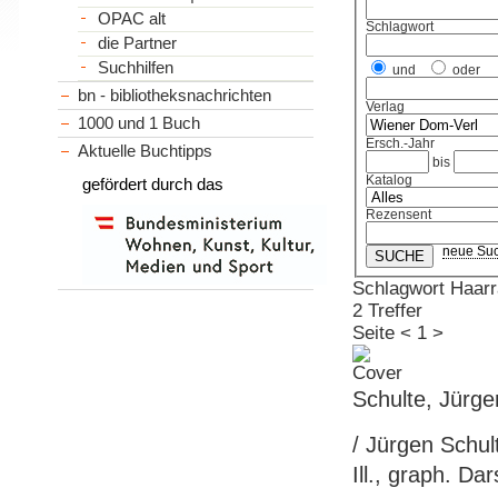
OPAC alt
Schlagwort
die Partner
Suchhilfen
und
oder
bn - bibliotheksnachrichten
Verlag
1000 und 1 Buch
Ersch.-Jahr
Aktuelle Buchtipps
bis
Katalog
gefördert durch das
Rezensent
neue Su
Schlagwort Haarr
2 Treffer
Seite
<
1
>
Schulte, Jürge
/ Jürgen Schul
Ill., graph. Dar