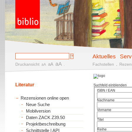
Aktuelles
Serv
aA
aA
Druckansicht
.
Fachstellen
.
Rezen
aA
Literatur
Suchfeld einblenden
ISBN / EAN
Rezensionen online open
Nachname
Neue Suche
Vorname
Mobilversion
Daten ZACK Z39.50
Titel
Projektbeschreibung
Reihe
Schnittstelle | API