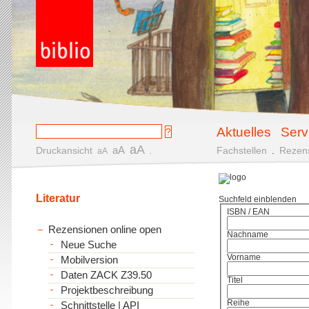
Aktuelles
Serv
aA
aA
Druckansicht
.
Fachstellen
.
Rezen
aA
Literatur
Suchfeld einblenden
ISBN / EAN
Rezensionen online open
Nachname
Neue Suche
Vorname
Mobilversion
Daten ZACK Z39.50
Titel
Projektbeschreibung
Reihe
Schnittstelle | API