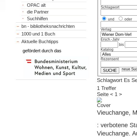
OPAC alt
Schlagwort
die Partner
Suchhilfen
und
oder
bn - bibliotheksnachrichten
Verlag
1000 und 1 Buch
Ersch.-Jahr
Aktuelle Buchtipps
bis
Katalog
gefördert durch das
Rezensent
neue Su
Schlagwort Es 
1 Treffer
Seite
<
1
>
Vieuchange, M
: verbotene St
Vieuchange. A