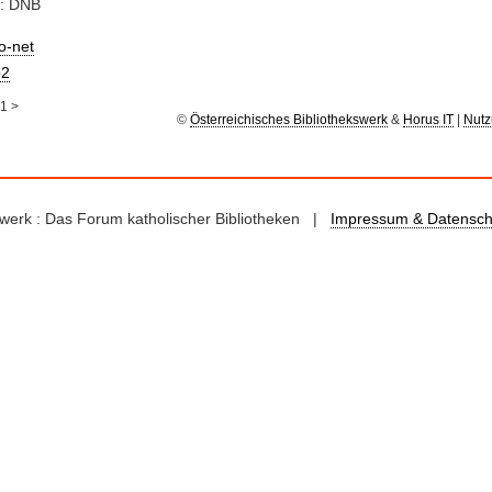
e: DNB
io-net
2
1
>
©
Österreichisches Bibliothekswerk
&
Horus IT
|
Nutz
kswerk : Das Forum katholischer Bibliotheken |
Impressum & Datensch