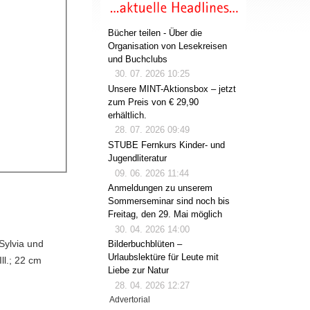
Bücher teilen - Über die
Organisation von Lesekreisen
und Buchclubs
30. 07. 2026 10:25
Unsere MINT-Aktionsbox – jetzt
zum Preis von € 29,90
erhältlich.
28. 07. 2026 09:49
STUBE Fernkurs Kinder- und
Jugendliteratur
09. 06. 2026 11:44
Anmeldungen zu unserem
Sommerseminar sind noch bis
Freitag, den 29. Mai möglich
30. 04. 2026 14:00
Sylvia und
Bilderbuchblüten –
Urlaubslektüre für Leute mit
ll.; 22 cm
Liebe zur Natur
28. 04. 2026 12:27
Advertorial