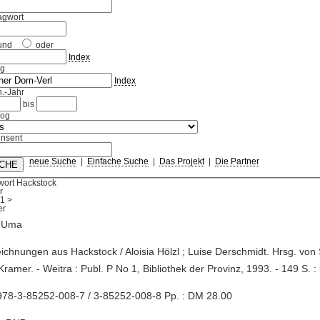
agwort
und
oder
Index
ag
Index
.-Jahr
bis
log
nsent
neue Suche
|
Einfache Suche
|
Das Projekt
|
Die Partner
wort Hackstock
r
1
>
 Uma
eichnungen aus Hackstock / Aloisia Hölzl ; Luise Derschmidt. Hrsg. von 
Kramer. - Weitra : Publ. P No 1, Bibliothek der Provinz, 1993. - 149 S. : I
978-3-85252-008-7 / 3-85252-008-8 Pp. : DM 28.00