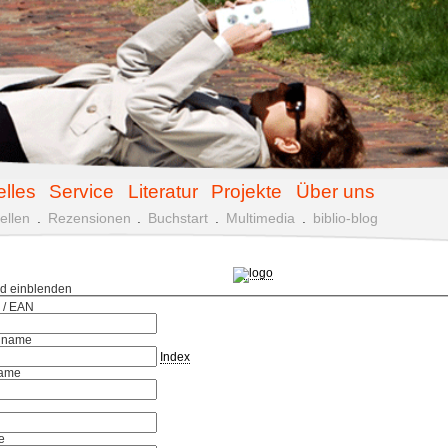
elles
Service
Literatur
Projekte
Über uns
ellen
.
Rezensionen
.
Buchstart
.
Multimedia
.
biblio-blog
ld einblenden
 / EAN
hname
Index
ame
e