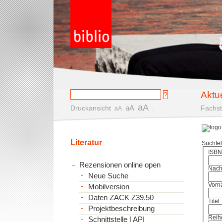
Aktu
aA
aA
Druckansicht
.
Fachst
aA
Literatur
Suchfe
ISBN
Rezensionen online open
Nac
Neue Suche
Vorn
Mobilversion
Daten ZACK Z39.50
Titel
Projektbeschreibung
Reih
Schnittstelle | API