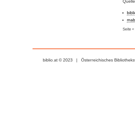
Quell
bibl
mab
Seite
<
biblio.at © 2023 | Österreichisches Bibliothe