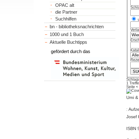
OPAC alt
Schl
die Partner
Suchhilfen
bn - bibliotheksnachrichten
Verl
1000 und 1 Buch
Ersch
Aktuelle Buchtipps
Kata
gefördert durch das
Reze
Schlag
1 Treffe
Seite
<
Umi &
: Aufz
Josef 
ISBN 