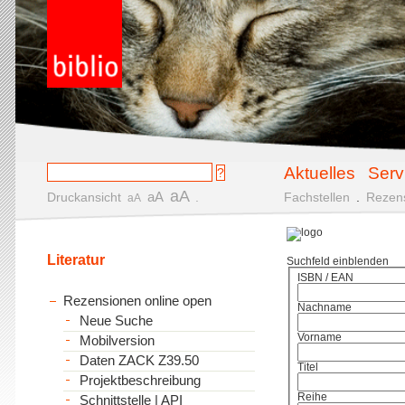
Aktuelles
Serv
aA
aA
Druckansicht
.
Fachstellen
.
Rezen
aA
Literatur
Suchfeld einblenden
ISBN / EAN
Rezensionen online open
Nachname
Neue Suche
Vorname
Mobilversion
Daten ZACK Z39.50
Titel
Projektbeschreibung
Reihe
Schnittstelle | API