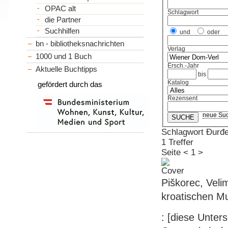
OPAC alt
Schlagwort
die Partner
Suchhilfen
und
oder
bn - bibliotheksnachrichten
Verlag
1000 und 1 Buch
Ersch.-Jahr
Aktuelle Buchtipps
bis
Katalog
gefördert durch das
Rezensent
neue Su
Schlagwort Đurđ
1 Treffer
Seite
<
1
>
Piškorec, Veli
kroatischen Mu
: [diese Unte