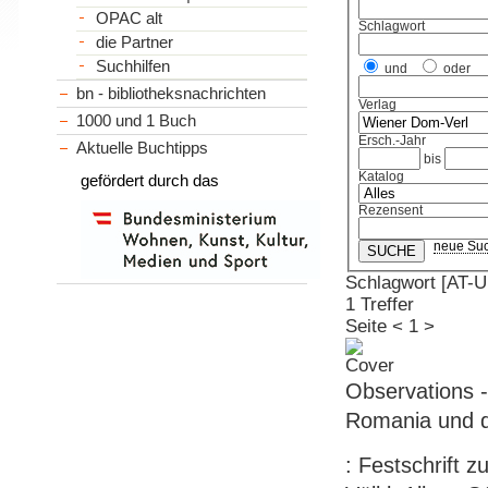
OPAC alt
Schlagwort
die Partner
Suchhilfen
und
oder
bn - bibliotheksnachrichten
Verlag
1000 und 1 Buch
Ersch.-Jahr
Aktuelle Buchtipps
bis
Katalog
gefördert durch das
Rezensent
neue Su
Schlagwort [AT
1 Treffer
Seite
<
1
>
Observations -
Romania und 
: Festschrift 