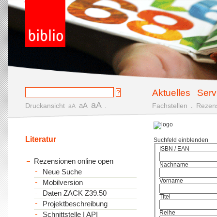
Aktuelles
Serv
aA
aA
Druckansicht
.
Fachstellen
.
Rezen
aA
Literatur
Suchfeld einblenden
ISBN / EAN
Rezensionen online open
Nachname
Neue Suche
Vorname
Mobilversion
Daten ZACK Z39.50
Titel
Projektbeschreibung
Reihe
Schnittstelle | API