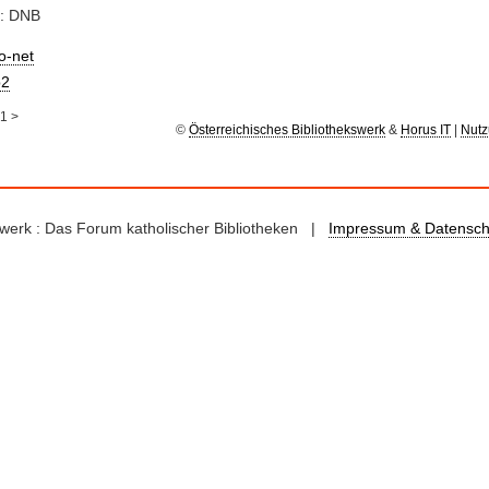
e: DNB
io-net
2
1
>
©
Österreichisches Bibliothekswerk
&
Horus IT
|
Nutz
kswerk : Das Forum katholischer Bibliotheken |
Impressum & Datensch