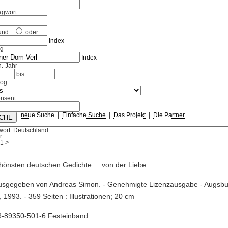
agwort
und
oder
Index
ag
Index
.-Jahr
bis
log
nsent
neue Suche
|
Einfache Suche
|
Das Projekt
|
Die Partner
wort :Deutschland
r
1
>
hönsten deutschen Gedichte ... von der Liebe
usgegeben von Andreas Simon. - Genehmigte Lizenzausgabe - Augsbur
, 1993. - 359 Seiten : Illustrationen; 20 cm
3-89350-501-6 Festeinband