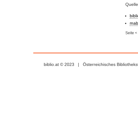
Quell
bibl
mab
Seite
<
biblio.at © 2023 | Österreichisches Bibliothe