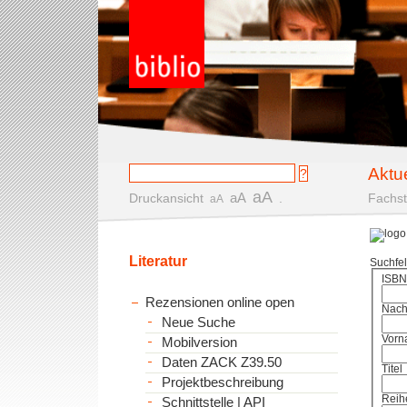
Aktu
aA
aA
Druckansicht
.
Fachst
aA
Literatur
Suchfe
ISBN
Rezensionen online open
Nac
Neue Suche
Vorn
Mobilversion
Daten ZACK Z39.50
Titel
Projektbeschreibung
Reih
Schnittstelle | API