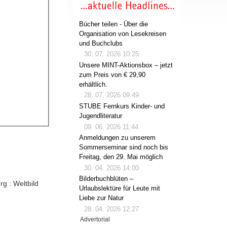
Bücher teilen - Über die
Organisation von Lesekreisen
und Buchclubs
30. 07. 2026 10:25
Unsere MINT-Aktionsbox – jetzt
zum Preis von € 29,90
erhältlich.
28. 07. 2026 09:49
STUBE Fernkurs Kinder- und
Jugendliteratur
09. 06. 2026 11:44
Anmeldungen zu unserem
Sommerseminar sind noch bis
Freitag, den 29. Mai möglich
30. 04. 2026 14:00
Bilderbuchblüten –
g : Weltbild
Urlaubslektüre für Leute mit
Liebe zur Natur
28. 04. 2026 12:27
Advertorial