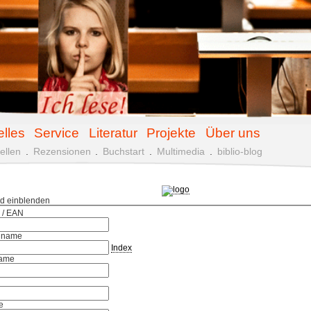
elles
Service
Literatur
Projekte
Über uns
ellen
.
Rezensionen
.
Buchstart
.
Multimedia
.
biblio-blog
ld einblenden
 / EAN
hname
Index
ame
e