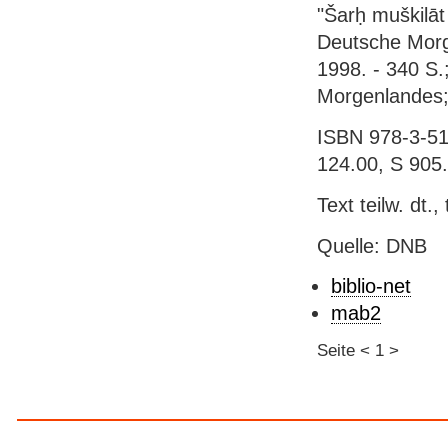
"Šarḥ muškilāt
Deutsche Morge
1998. - 340 S.
Morgenlandes;
ISBN 978-3-515
124.00, S 905
Text teilw. dt.,
Quelle: DNB
biblio-net
mab2
Seite
<
1
>