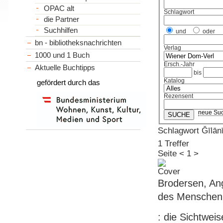
OPAC alt
Schlagwort
die Partner
Suchhilfen
und
oder
bn - bibliotheksnachrichten
Verlag
1000 und 1 Buch
Ersch.-Jahr
Aktuelle Buchtipps
bis
Katalog
gefördert durch das
Rezensent
neue Su
Schlagwort Ǧīlānī,
1 Treffer
Seite
<
1
>
Brodersen, Ang
des Menschen
: die Sichtwei