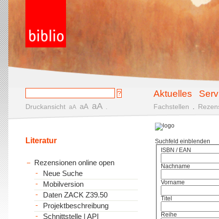
Aktuelles
Serv
aA
aA
Druckansicht
.
Fachstellen
.
Rezen
aA
Literatur
Suchfeld einblenden
ISBN / EAN
Rezensionen online open
Nachname
Neue Suche
Vorname
Mobilversion
Daten ZACK Z39.50
Titel
Projektbeschreibung
Reihe
Schnittstelle | API