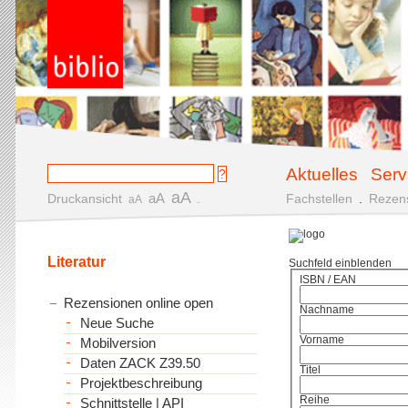
Aktuelles
Serv
aA
aA
Druckansicht
.
Fachstellen
.
Rezen
aA
Literatur
Suchfeld einblenden
ISBN / EAN
Rezensionen online open
Nachname
Neue Suche
Vorname
Mobilversion
Daten ZACK Z39.50
Titel
Projektbeschreibung
Reihe
Schnittstelle | API