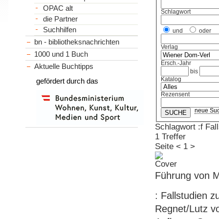
OPAC alt
Schlagwort
die Partner
Suchhilfen
und
oder
bn - bibliotheksnachrichten
Verlag
1000 und 1 Buch
Ersch.-Jahr
Aktuelle Buchtipps
bis
Katalog
gefördert durch das
Rezensent
neue Su
Schlagwort :f Fa
1 Treffer
Seite
<
1
>
Führung von Mi
: Fallstudien
Regnet/Lutz vo