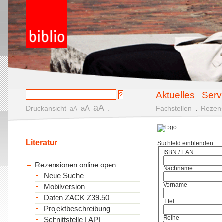
Aktuelles
Serv
aA
aA
Druckansicht
.
Fachstellen
.
Rezen
aA
Literatur
Suchfeld einblenden
ISBN / EAN
Rezensionen online open
Nachname
Neue Suche
Vorname
Mobilversion
Daten ZACK Z39.50
Titel
Projektbeschreibung
Reihe
Schnittstelle | API