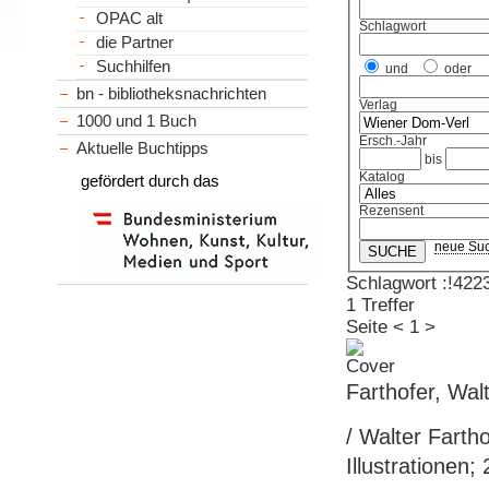
OPAC alt
Schlagwort
die Partner
Suchhilfen
und
oder
bn - bibliotheksnachrichten
Verlag
1000 und 1 Buch
Ersch.-Jahr
Aktuelle Buchtipps
bis
Katalog
gefördert durch das
Rezensent
neue Su
Schlagwort :!422
1 Treffer
Seite
<
1
>
Farthofer, Wa
/ Walter Fartho
Illustrationen;