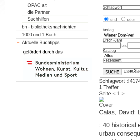
OPAC alt
Schlagwort
die Partner
Suchhilfen
und
oder
bn - bibliotheksnachrichten
Verlag
1000 und 1 Buch
Ersch.-Jahr
Aktuelle Buchtipps
bis
Katalog
gefördert durch das
Rezensent
neue Su
Schlagwort :!417
1 Treffer
Seite
<
1
>
Calas, David: 
: 40 historica
urban conseque