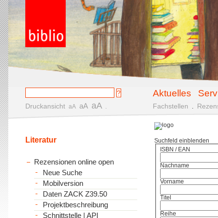
Aktuelles
Serv
aA
aA
Druckansicht
.
Fachstellen
.
Rezen
aA
Literatur
Suchfeld einblenden
ISBN / EAN
Rezensionen online open
Nachname
Neue Suche
Vorname
Mobilversion
Daten ZACK Z39.50
Titel
Projektbeschreibung
Reihe
Schnittstelle | API