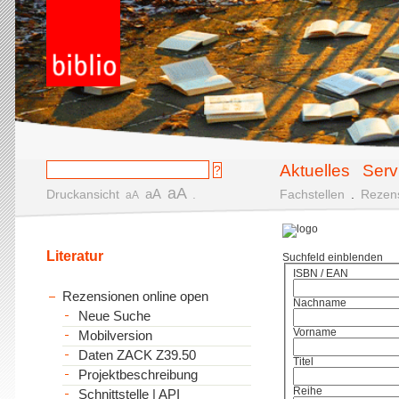
Aktuelles
Serv
aA
aA
Druckansicht
.
Fachstellen
.
Rezen
aA
Literatur
Suchfeld einblenden
ISBN / EAN
Rezensionen online open
Nachname
Neue Suche
Vorname
Mobilversion
Daten ZACK Z39.50
Titel
Projektbeschreibung
Reihe
Schnittstelle | API