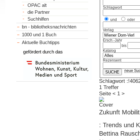
OPAC alt
Schlagwort
die Partner
Suchhilfen
und
oder
bn - bibliotheksnachrichten
Verlag
1000 und 1 Buch
Ersch.-Jahr
Aktuelle Buchtipps
bis
Katalog
gefördert durch das
Rezensent
neue Su
Schlagwort :!406
1 Treffer
Seite
<
1
>
Zukunft Mobilit
: Trends und K
Bettina Rausch