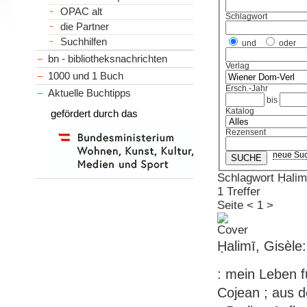
OPAC alt
Schlagwort
die Partner
Suchhilfen
und
oder
bn - bibliotheksnachrichten
Verlag
1000 und 1 Buch
Ersch.-Jahr
Aktuelle Buchtipps
bis
Katalog
gefördert durch das
Rezensent
neue Su
Schlagwort Ḥalim
1 Treffer
Seite
<
1
>
Ḥalimī, Gisèl
: mein Leben fü
Cojean ; aus d