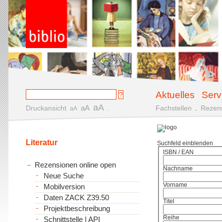
Aktuelles
Serv
aA
aA
Druckansicht
.
Fachstellen
.
Rezen
aA
Literatur
Suchfeld einblenden
ISBN / EAN
Rezensionen online open
Nachname
Neue Suche
Vorname
Mobilversion
Daten ZACK Z39.50
Titel
Projektbeschreibung
Reihe
Schnittstelle | API