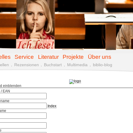
elles
Service
Literatur
Projekte
Über uns
ellen
.
Rezensionen
.
Buchstart
.
Multimedia
.
biblio-blog
ld einblenden
 / EAN
hname
Index
ame
e