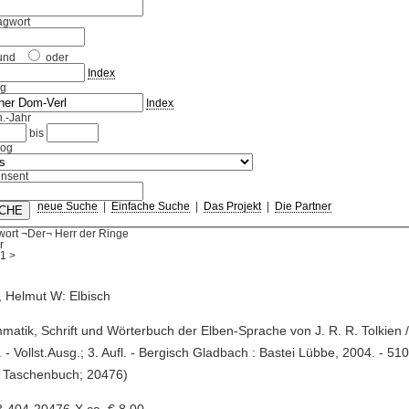
agwort
und
oder
Index
ag
Index
.-Jahr
bis
log
nsent
neue Suche
|
Einfache Suche
|
Das Projekt
|
Die Partner
wort ¬Der¬ Herr der Ringe
r
1
>
 Helmut W: Elbisch
matik, Schrift und Wörterbuch der Elben-Sprache von J. R. R. Tolkien 
 - Vollst.Ausg.; 3. Aufl. - Bergisch Gladbach : Bastei Lübbe, 2004. - 510
 Taschenbuch; 20476)
3-404-20476-X ca. € 8,00