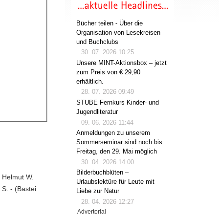
Bücher teilen - Über die
Organisation von Lesekreisen
und Buchclubs
30. 07. 2026 10:25
Unsere MINT-Aktionsbox – jetzt
zum Preis von € 29,90
erhältlich.
28. 07. 2026 09:49
STUBE Fernkurs Kinder- und
Jugendliteratur
09. 06. 2026 11:44
Anmeldungen zu unserem
Sommerseminar sind noch bis
Freitag, den 29. Mai möglich
30. 04. 2026 14:00
Bilderbuchblüten –
/ Helmut W.
Urlaubslektüre für Leute mit
 S. - (Bastei
Liebe zur Natur
28. 04. 2026 12:27
Advertorial