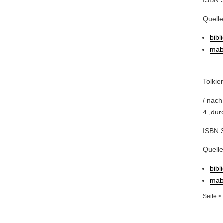
Quelle
bibl
mab
Tolkie
/ nach
4.,dur
ISBN 
Quelle
bibl
mab
Seite
<