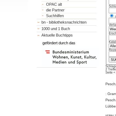
OPAC alt
Schl
die Partner
Suchhilfen
bn - bibliotheksnachrichten
Verl
1000 und 1 Buch
Ersch
Aktuelle Buchtipps
Kata
gefördert durch das
Reze
Schlag
2 Treffe
Seite
<
Pesch,
: Gram
Pesch.
Lübbe
ISBN 