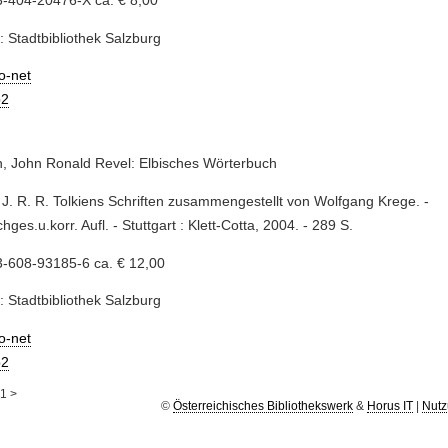
: Stadtbibliothek Salzburg
io-net
2
n, John Ronald Revel: Elbisches Wörterbuch
 J. R. R. Tolkiens Schriften zusammengestellt von Wolfgang Krege. -
chges.u.korr. Aufl. - Stuttgart : Klett-Cotta, 2004. - 289 S.
3-608-93185-6 ca. € 12,00
: Stadtbibliothek Salzburg
io-net
2
1
>
©
Österreichisches Bibliothekswerk
&
Horus IT
|
Nutz