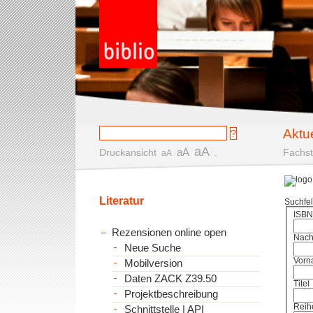
Aktu
aA
aA
Druckansicht
.
Fachst
aA
Literatur
Suchfe
ISBN
Rezensionen online open
Nac
Neue Suche
Vorn
Mobilversion
Daten ZACK Z39.50
Titel
Projektbeschreibung
Reih
Schnittstelle | API