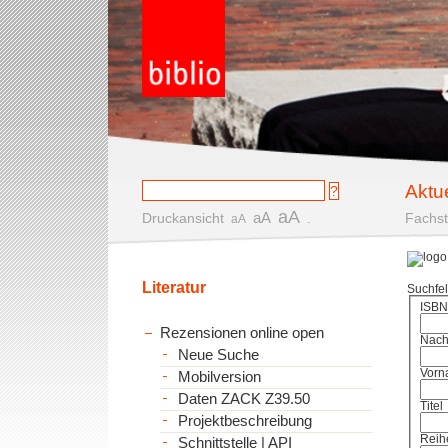
Aktu
aA
aA
Druckansicht
.
Fachst
aA
Literatur
Suchfe
ISBN
Rezensionen online open
Nac
Neue Suche
Vorn
Mobilversion
Daten ZACK Z39.50
Titel
Projektbeschreibung
Reih
Schnittstelle | API