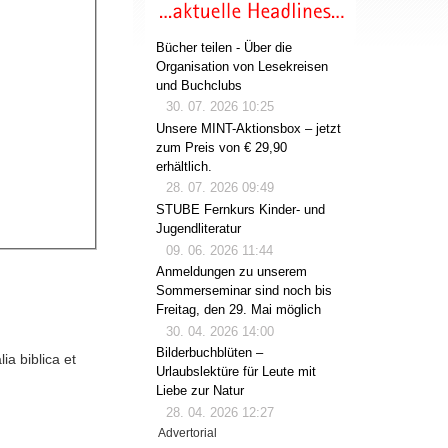
Bücher teilen - Über die
Organisation von Lesekreisen
und Buchclubs
30. 07. 2026 10:25
Unsere MINT-Aktionsbox – jetzt
zum Preis von € 29,90
erhältlich.
28. 07. 2026 09:49
STUBE Fernkurs Kinder- und
Jugendliteratur
09. 06. 2026 11:44
Anmeldungen zu unserem
Sommerseminar sind noch bis
Freitag, den 29. Mai möglich
30. 04. 2026 14:00
Bilderbuchblüten –
ia biblica et
Urlaubslektüre für Leute mit
Liebe zur Natur
28. 04. 2026 12:27
Advertorial