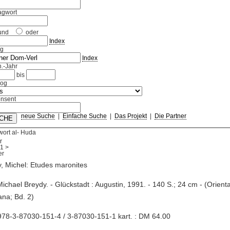
agwort
und
oder
Index
ag
Index
.-Jahr
bis
log
nsent
neue Suche
|
Einfache Suche
|
Das Projekt
|
Die Partner
ort al- Huda
r
1
>
, Michel: Etudes maronites
Michael Breydy. - Glückstadt : Augustin, 1991. - 140 S.; 24 cm - (Oriental
iana; Bd. 2)
78-3-87030-151-4 / 3-87030-151-1 kart. : DM 64.00