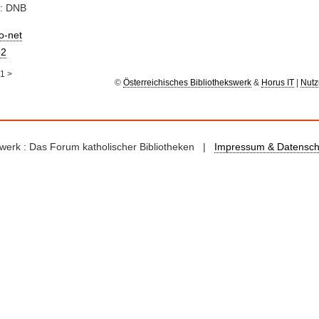
e: DNB
io-net
2
1
>
©
Österreichisches Bibliothekswerk
&
Horus IT
|
Nutz
kswerk : Das Forum katholischer Bibliotheken |
Impressum & Datensch