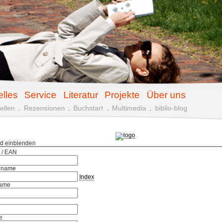
elles
Service
Literatur
Projekte
Über uns
ellen
.
Rezensionen
.
Buchstart
.
Multimedia
.
biblio-blog
ld einblenden
 / EAN
hname
Index
ame
e