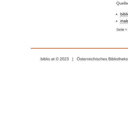
Quell
bibl
mab
Seite
<
biblio.at © 2023 | Österreichisches Bibliothe