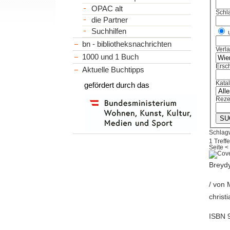
OPAC alt
Schl
die Partner
Suchhilfen
bn - bibliotheksnachrichten
Verl
1000 und 1 Buch
Ersch
Aktuelle Buchtipps
Kata
gefördert durch das
Reze
Schlagw
1 Treffe
Seite
<
Breydy
/ von 
christ
ISBN 9